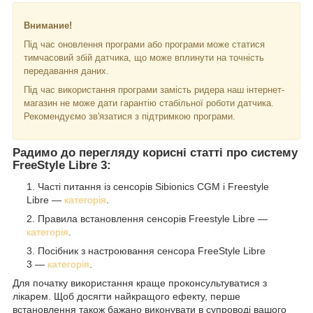
Внимание!
Під час оновлення програми або програми може статися
тимчасовий збій датчика, що може вплинути на точність
передавання даних.
Під час використання програми замість ридера наш інтернет-
магазин не може дати гарантію стабільної роботи датчика.
Рекомендуємо зв'язатися з підтримкою програми.
Радимо до перегляду корисні статті про систему
FreeStyle Libre 3:
Часті питання із сенсорів Sibionics CGM і Freestyle
Libre —
категорія
.
Правила встановлення сенсорів Freestyle Libre —
категорія
.
Посібник з настроювання сенсора FreeStyle Libre
3 —
категорія
.
Для початку використання краще проконсультуватися з
лікарем. Щоб досягти найкращого ефекту, перше
встановлення також бажано виконувати в супроводі вашого