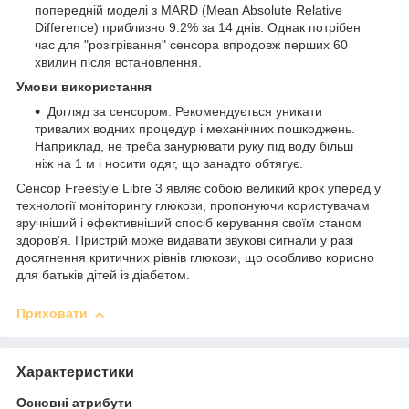
попередній моделі з MARD (Mean Absolute Relative
Difference) приблизно 9.2% за 14 днів. Однак потрібен
час для "розігрівання" сенсора впродовж перших 60
хвилин після встановлення.
Умови використання
Догляд за сенсором: Рекомендується уникати
тривалих водних процедур і механічних пошкоджень.
Наприклад, не треба занурювати руку під воду більш
ніж на 1 м і носити одяг, що занадто обтягує.
Сенсор Freestyle Libre 3 являє собою великий крок уперед у
технології моніторингу глюкози, пропонуючи користувачам
зручніший і ефективніший спосіб керування своїм станом
здоров'я. Пристрій може видавати звукові сигнали у разі
досягнення критичних рівнів глюкози, що особливо корисно
для батьків дітей із діабетом.
Приховати
Характеристики
Основні атрибути