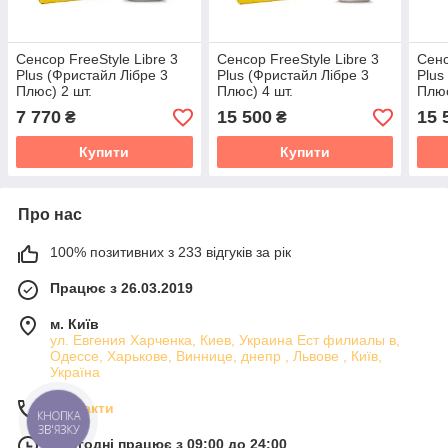
Сенсор FreeStyle Libre 3
Сенсор FreeStyle Libre 3
Сенс
Plus (Фристайл Лібре 3
Plus (Фристайл Лібре 3
Plus
Плюс) 2 шт.
Плюс) 4 шт.
Плюс
7 770
15 500
15 
₴
₴
Купити
Купити
Про нас
100% позитивних з 233 відгуків за рік
Працює з 26.03.2019
м. Київ
ул. Евгения Харченка, Киев, Украина Ест филиалы в,
Одессе, Харькове, Виннице, днепр , Львове , Київ,
Україна
Контакти
КНОПКА
ЗВ'ЯЗКУ
Сьогодні працює з 09:00 до 24:00