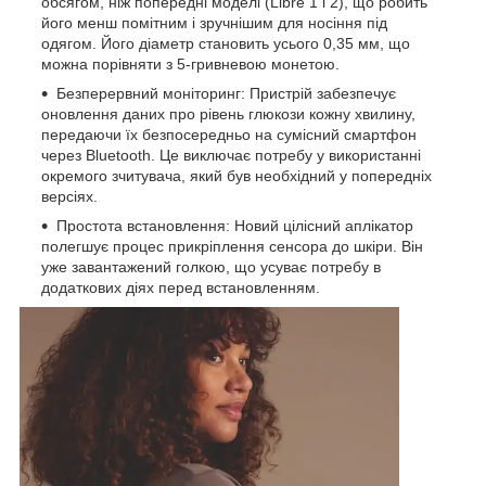
обсягом, ніж попередні моделі (Libre 1 і 2), що робить
його менш помітним і зручнішим для носіння під
одягом. Його діаметр становить усього 0,35 мм, що
можна порівняти з 5-гривневою монетою.
Безперервний моніторинг: Пристрій забезпечує
оновлення даних про рівень глюкози кожну хвилину,
передаючи їх безпосередньо на сумісний смартфон
через Bluetooth. Це виключає потребу у використанні
окремого зчитувача, який був необхідний у попередніх
версіях.
Простота встановлення: Новий цілісний аплікатор
полегшує процес прикріплення сенсора до шкіри. Він
уже завантажений голкою, що усуває потребу в
додаткових діях перед встановленням.