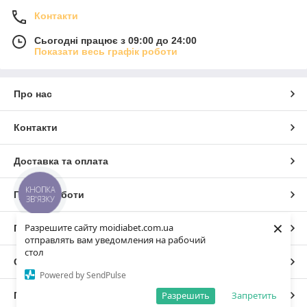
Контакти
Сьогодні працює з 09:00 до 24:00
Показати весь графік роботи
Про нас
Контакти
Доставка та оплата
КНОПКА
Графік роботи
ЗВ'ЯЗКУ
×
Разрешите сайту moidiabet.com.ua
Повна версія сайту
отправлять вам уведомления на рабочий
стол
Сайт створено на маркетплейсі
Prom.ua
Powered by SendPulse
Разрешить
Запретить
Політика конфіденційності