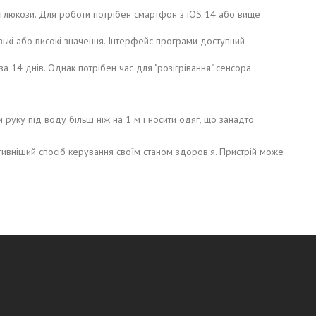
 глюкози. Для роботи потрібен смартфон з iOS 14 або вище
зькі або високі значення. Інтерфейс програми доступний
а 14 днів. Однак потрібен час для "розігрівання" сенсора
уку під воду більш ніж на 1 м і носити одяг, що занадто
тивніший спосіб керування своїм станом здоров'я. Пристрій може