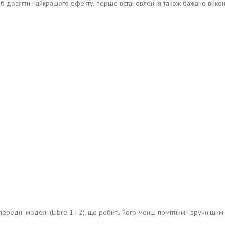
об досягти найкращого ефекту, перше встановлення також бажано викон
передні моделі (Libre 1 і 2), що робить його менш помітним і зручнішим