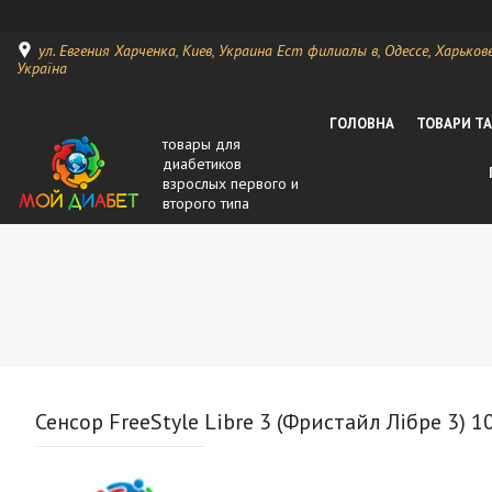
ул. Евгения Харченка, Киев, Украина Ест филиалы в, Одессе, Харькове, 
Україна
ГОЛОВНА
ТОВАРИ Т
товары для
диабетиков
взрослых первого и
второго типа
Сенсор FreeStyle Libre 3 (Фристайл Лібре 3) 10