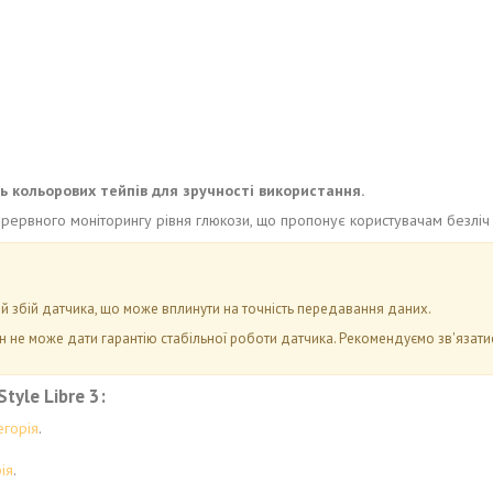
ть кольорових тейпів для зручності використання.
перервного моніторингу рівня глюкози, що пропонує користувачам безл
 збій датчика, що може вплинути на точність передавання даних.
н не може дати гарантію стабільної роботи датчика. Рекомендуємо зв'язати
tyle Libre 3:
егорія
.
ія
.