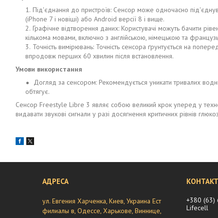
Під'єднання до пристроїв: Сенсор може одночасно під'єднув
(iPhone 7 і новіші) або Android версії 8 і вище.
Графічне відтворення даних: Користувачі можуть бачити ріве
кількома мовами, включно з англійською, німецькою та француз
Точність вимірювань: Точність сенсора ґрунтується на попере
впродовж перших 60 хвилин після встановлення.
Умови використання
Догляд за сенсором: Рекомендується уникати тривалих водни
обтягує.
Сенсор Freestyle Libre 3 являє собою великий крок уперед у техн
видавати звукові сигнали у разі досягнення критичних рівнів глюко
+380 (63)
ул. Евгения Харченка, Киев, Украина Ест
Lifecell
филиалы в, Одессе, Харькове, Виннице,