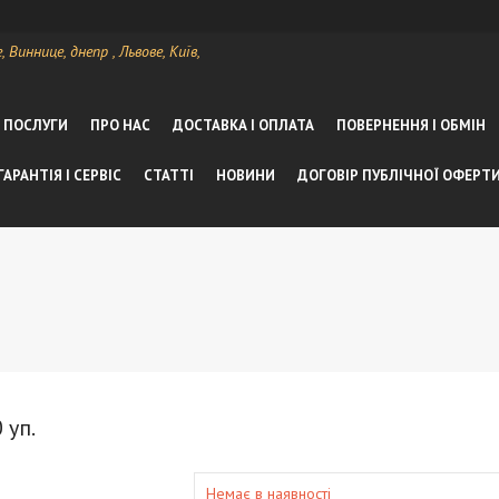
Виннице, днепр , Львове, Київ,
А ПОСЛУГИ
ПРО НАС
ДОСТАВКА І ОПЛАТА
ПОВЕРНЕННЯ І ОБМІН
ГАРАНТІЯ І СЕРВІС
СТАТТІ
НОВИНИ
ДОГОВІР ПУБЛІЧНОЇ ОФЕРТ
 уп.
Немає в наявності