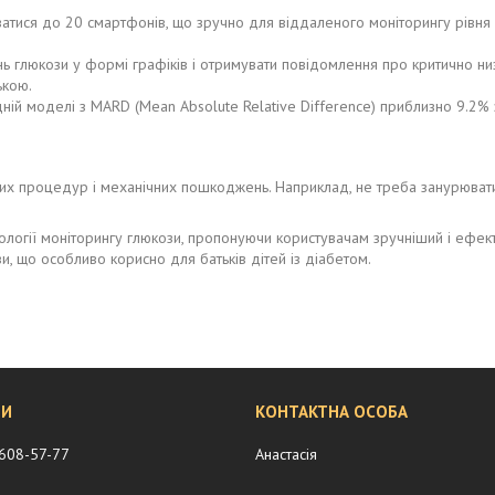
атися до 20 смартфонів, що зручно для віддаленого моніторингу рівня
нь глюкози у формі графіків і отримувати повідомлення про критично ни
ькою.
дній моделі з MARD (Mean Absolute Relative Difference) приблизно 9.2% з
х процедур і механічних пошкоджень. Наприклад, не треба занурювати р
ології моніторингу глюкози, пропонуючи користувачам зручніший і ефек
зи, що особливо корисно для батьків дітей із діабетом.
 608-57-77
Анастасія