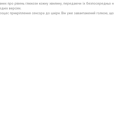
аних про рівень глюкози кожну хвилину, передаючи їх безпосередньо н
дніх версіях.
процес прикріплення сенсора до шкіри. Він уже завантажений голкою, щ