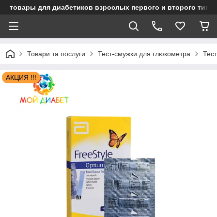
товары для диабетиков взрослых первого и второго типа
Товари та послуги
Тест-смужки для глюкометра
Тест
АКЦИЯ !!!