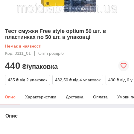
Тест смужки Free style optium 50 шт. в
пластинках по 50 шт. в упаковці
Немає в наявності
Код: 0111_01
Опт і роздріб
440
₴/упаковка
435 ₴
від 2 упаковок
432,50 ₴
від 4 упаковок
430 ₴
від 6 у
Опис
Характеристики
Доставка
Оплата
Умови п
Опис