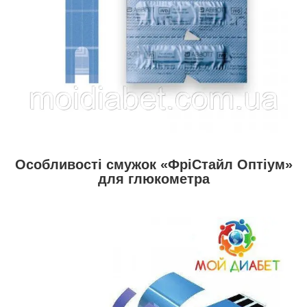
Особливості смужок «ФріСтайл Оптіум»
для глюкометра