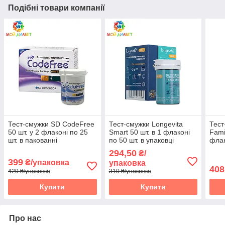
Подібні товари компанії
Тест-смужки SD CodeFree
Тест-смужки Longevita
Тест
50 шт. у 2 флаконі по 25
Smart 50 шт. в 1 флаконі
Fami
шт. в пакованні
по 50 шт. в упаковці
флак
упак
294,50
₴/
399
₴/упаковка
упаковка
408
420 ₴/упаковка
310 ₴/упаковка
Купити
Купити
Про нас