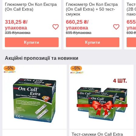
Глюкометр Он Кол Екстра
Глюкометр Он Кол Екстра
Тест
(On Call Extra)
(On Call Extra) + 50 тест-
(2B 
смужок
пако
318,25
660,25
655
₴/
₴/
упаковка
упаковка
упа
335 ₴/упаковка
695 ₴/упаковка
690 ₴
Купити
Купити
Акційні пропозиції та новинки
–5%
–5%
Тест-смужки On Call Extra