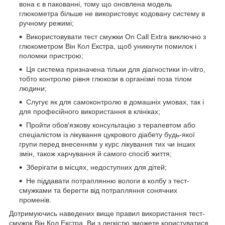
вона є в пакованні, тому що оновлена модель
глюкометра більше не використовує кодовану систему в
ручному режимі;
Використовувати тест смужки On Call Extra виключно з
глюкометром Він Кол Екстра, щоб уникнути помилок і
поломки пристрою;
Ця система призначена тільки для діагностики in-vitro,
тобто контролю рівня глюкози в організмі поза тілом
людини;
Слугує як для самоконтролю в домашніх умовах, так і
для професійного використання в клініках;
Пройти обов'язкову консультацію з терапевтом або
спеціалістом із лікування цукрового діабету будь-якої
групи перед внесенням у курс лікування тих чи інших
змін, також харчування й самого спосіб життя;
Зберігати в місцях, недоступних для дітей;
Не піддавати потраплянню вологи в колбу з тест-
смужками та берегти від потрапляння сонячних
променів.
Дотримуючись наведених вище правил використання тест-
смужок Він Кол Екстра, Ви з легкістю зможете користуватися