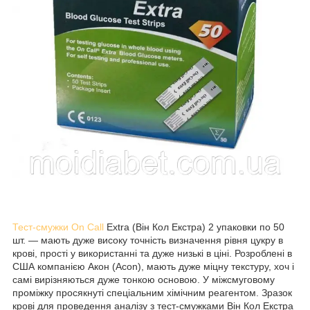
Тест-смужки On Call
Extra (Він Кол Екстра) 2 упаковки по 50
шт. — мають дуже високу точність визначення рівня цукру в
крові, прості у використанні та дуже низькі в ціні. Розроблені в
США компанією Акон (Acon), мають дуже міцну текстуру, хоч і
самі вирізняються дуже тонкою основою. У міжсмуговому
проміжку просякнуті спеціальним хімічним реагентом. Зразок
крові для проведення аналізу з тест-смужками Він Кол Екстра