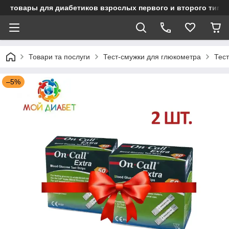
товары для диабетиков взрослых первого и второго типа
Товари та послуги
Тест-смужки для глюкометра
Тест
–5%