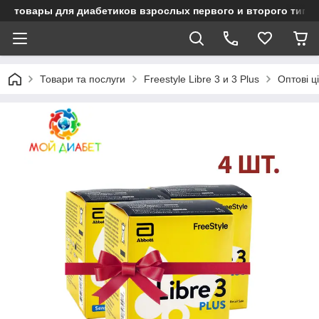
товары для диабетиков взрослых первого и второго типа
Товари та послуги
Freestyle Libre 3 и 3 Plus
Оптові ц