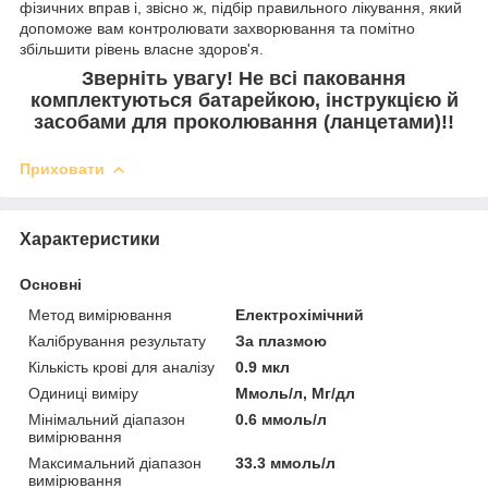
фізичних вправ і, звісно ж, підбір правильного лікування, який
допоможе вам контролювати захворювання та помітно
збільшити рівень власне здоров'я.
Зверніть увагу! Не всі паковання
комплектуються батарейкою, інструкцією й
засобами для проколювання (ланцетами)!!
Приховати
Характеристики
Основні
Метод вимірювання
Електрохімічний
Калібрування результату
За плазмою
Кількість крові для аналізу
0.9 мкл
Одиниці виміру
Ммоль/л, Мг/дл
Мінімальний діапазон
0.6 ммоль/л
вимірювання
Максимальний діапазон
33.3 ммоль/л
вимірювання