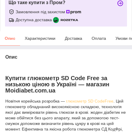
Що таке купити з Пром?
Замовлення під захистом
Доступна доставка
Опис
Характеристики
Доставка
Оплата
Умови п
Опис
Купити глюкометр SD Code Free за
низькою ціною в Україні — магазин
Moidiabet.com.ua
Новітня корейська розробка —
глюкометр SD CodeFree
. Цей
глюкометр обладнаний високоякісною складкою, технологія
якої дає вимірювати рівень глюкози в крові. жоден діабетик не
може обійтися без цього апарату, який за допомогою тест-
смужок допоможе визначити рівень цукру в крові на цей
момент. Ефективна та якісна робота глюкометра СД КодФрі,