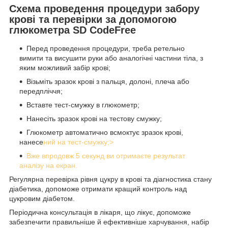
Схема проведення процедури забору
крові та перевірки за допомогою
глюкометра SD CodeFree
Перед проведення процедури, треба ретельно
вимити та висушити руки або аналогічні частини тіла, з
яким можливий забір крові;
Візьміть зразок крові з пальця, долоні, плеча або
передпліччя;
Вставте тест-смужку в глюкометр;
Нанесіть зразок крові на тестову смужку;
Глюкометр автоматично всмоктує зразок крові,
нанесе
ний на тест-смужку;>
Вже впродовж 5 секунд ви отримаєте результат
аналізу на екран.
Регулярна перевірка рівня цукру в крові та діагностика стану
діабетика, допоможе отримати кращий контроль над
цукровим діабетом.
Періодична консультація в лікаря, що лікує, допоможе
забезпечити правильніше й ефективніше харчування, набір