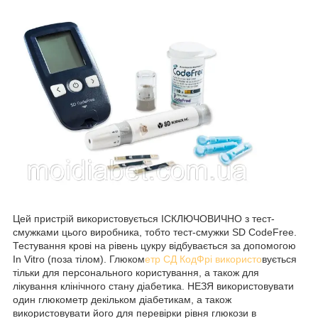
Цей пристрій використовується ІСКЛЮЧОВИЧНО з тест-
смужками цього виробника, тобто тест-смужки SD CodeFree.
Тестування крові на рівень цукру відбувається за допомогою
In Vitro (поза тілом). Глюком
етр СД КодФрі використо
вується
тільки для персонального користування, а також для
лікування клінічного стану діабетика. НЕЗЯ використовувати
один глюкометр декільком діабетикам, а також
використовувати його для перевірки рівня глюкози в