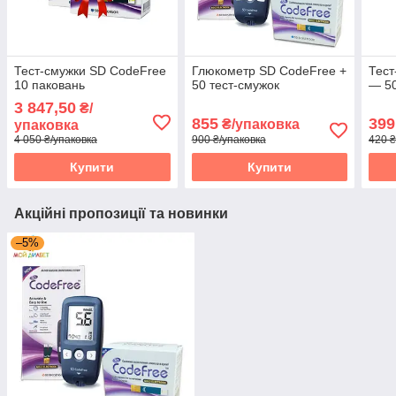
Тест-смужки SD CodeFree
Глюкометр SD CodeFree +
Тест
10 паковань
50 тест-смужок
— 50
3 847,50
₴/
855
399
₴/упаковка
упаковка
4 050 ₴/упаковка
900 ₴/упаковка
420 ₴
Купити
Купити
Акційні пропозиції та новинки
–5%