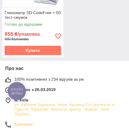
Глюкометр SD CodeFree + 50
тест-смужок
Готово до відправки
855
₴/упаковка
900 ₴/упаковка
Купити
Про нас
100% позитивних з 234 відгуків за рік
Працює з 26.03.2019
КНОПКА
ЗВ'ЯЗКУ
м. Київ
ул. Евгения Харченка, Киев, Украина Ест филиалы в,
Одессе, Харькове, Виннице, днепр , Львове , Київ,
Україна
Контакти