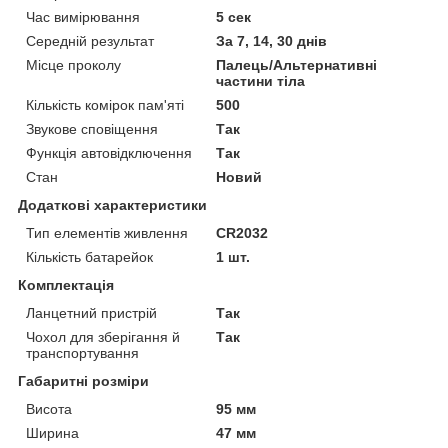
Час вимірювання
5 сек
Середній результат
За 7, 14, 30 днів
Місце проколу
Палець/Альтернативні
частини тіла
Кількість комірок пам'яті
500
Звукове сповіщення
Так
Функція автовідключення
Так
Стан
Новий
Додаткові характеристики
Тип елементів живлення
CR2032
Кількість батарейок
1 шт.
Комплектація
Ланцетний пристрій
Так
Чохол для зберігання й
Так
транспортування
Габаритні розміри
Висота
95 мм
Ширина
47 мм