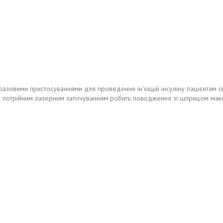
овими пристосуваннями для проведення ін'єкцій інсуліну пацієнтам із
 з потрійним лазерним заточуванням робить поводження зі шприцом мак