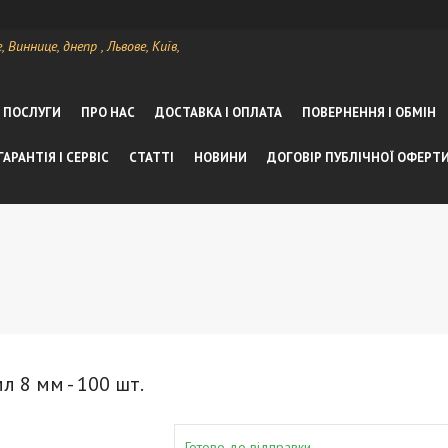
Виннице, днепр , Львове, Київ,
А ПОСЛУГИ
ПРО НАС
ДОСТАВКА І ОПЛАТА
ПОВЕРНЕННЯ І ОБМІН
ГАРАНТІЯ І СЕРВІС
СТАТТІ
НОВИНИ
ДОГОВІР ПУБЛІЧНОЇ ОФЕРТ
л 8 мм - 100 шт.
Готово до відправки