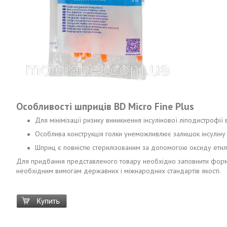
Особливості шприців BD Micro Fine Plus
Для мінімізації ризику виникнення інсулінової ліподистрофі
Особлива конструкція голки унеможливлює залишок інсуліну в 
Шприц є повністю стерилізованим за допомогою оксиду етиле
Для придбання представленого товару необхідно заповнити форму 
необхідним вимогам державних і міжнародних стандартів якості.