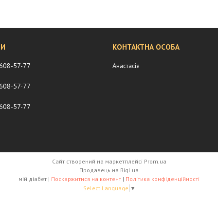
 608-57-77
Анастасія
 608-57-77
 608-57-77
Сайт створений на маркетплейсі
Prom.ua
Продавець на Bigl.ua
мій діабет |
Поскаржитися на контент
|
Політика конфіденційності
Select Language
▼