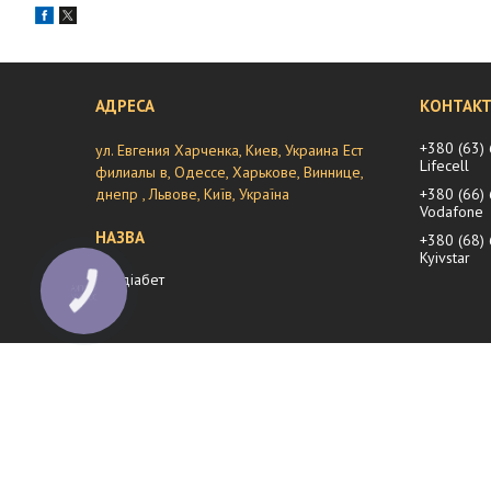
+380 (63)
ул. Евгения Харченка, Киев, Украина Ест
Lifecell
филиалы в, Одессе, Харькове, Виннице,
днепр , Львове, Київ, Україна
+380 (66)
Vodafone
+380 (68)
Kyivstar
мій діабет