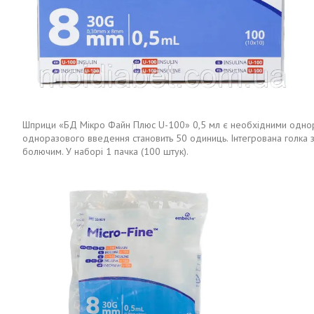
Шприци «БД Мікро Файн Плюс U-100» 0,5 мл є необхідними однораз
одноразового введення становить 50 одиниць. Інтегрована голка
болючим. У наборі 1 пачка (100 штук).