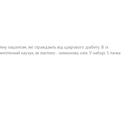
у пацієнтам, які страждають від цукрового діабету. В їх
тетичний каучук, як мастило - силіконова олія. У наборі 1 пачка