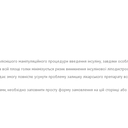
снішого маніпуляційного процедури введення інсуліну, завдяки особлив
всій площі голки мінімізується ризик виникнення інсулінової ліподистроф
 дає змогу повністю усунути проблему залишку лікарського препарату 
ми, необхідно заповнити просту форму замовлення на цій сторінці або