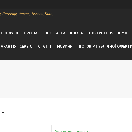
Виннице, днепр , Львове, Київ,
А ПОСЛУГИ
ПРО НАС
ДОСТАВКА І ОПЛАТА
ПОВЕРНЕННЯ І ОБМІН
ГАРАНТІЯ І СЕРВІС
СТАТТІ
НОВИНИ
ДОГОВІР ПУБЛІЧНОЇ ОФЕРТ
т.
Готово до відправки