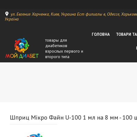
ул. Евгения Харченка, Киев, Украина Ест филиалы в, Одессе, Харькове, 
Україна
ГОЛОВНА
ТОВАРИ Т
товары для
диабетиков
взрослых первого и
второго типа
Шприц Мікро Файн U-100 1 мл на 8 мм - 100 ш