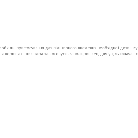
хідні пристосування для підшкірного введення необхідної дози інсулін
я поршня та циліндра застосовується поліпропілен, для ущільнювача - син