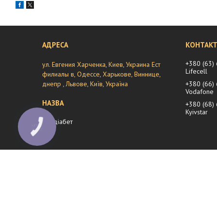
+380 (63)
ул. Евгения Харченка, Киев, Украина Ест
Lifecell
филиалы в, Одессе, Харькове, Виннице,
днепр , Львове, Київ, Україна
+380 (66)
Vodafone
+380 (68)
Kyivstar
мій діабет
КНОПКА
ЗВ'ЯЗКУ