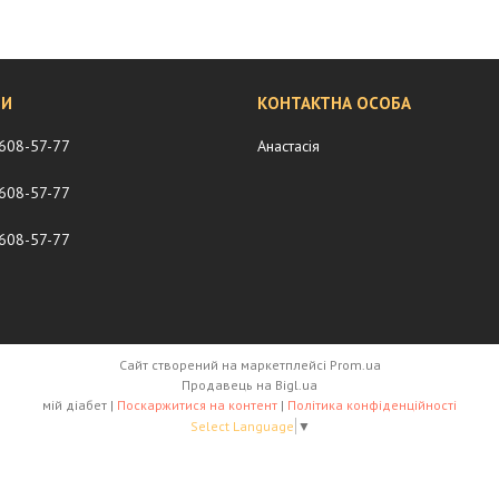
 608-57-77
Анастасія
 608-57-77
 608-57-77
Сайт створений на маркетплейсі
Prom.ua
Продавець на Bigl.ua
мій діабет |
Поскаржитися на контент
|
Політика конфіденційності
Select Language
▼