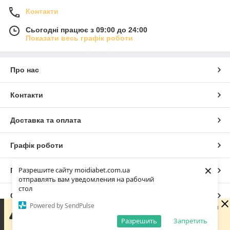
Контакти
Сьогодні працює з 09:00 до 24:00
Показати весь графік роботи
Про нас
Контакти
Доставка та оплата
Графік роботи
×
Разрешите сайту moidiabet.com.ua
Повна версія сайту
отправлять вам уведомления на рабочий
стол
Сайт створено на маркетплейсі
Prom.ua
Powered by SendPulse
Доброго дня 😊 Дякую, що написали нам! Зараз магазин
не працює, але ми обов'язково зв'яжемося з вами
Разрешить
Запретить
Політика конфіденційності
найближчого робочого дня. Гарного дня!