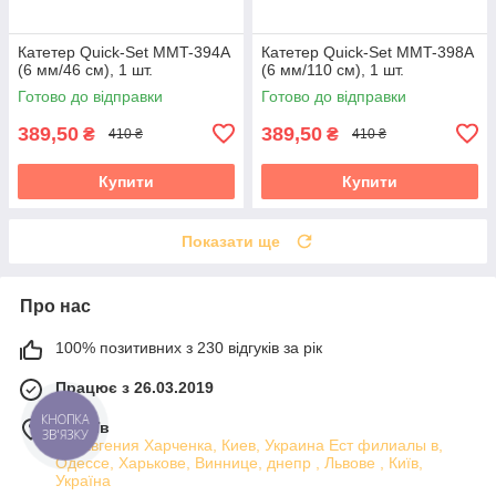
Катетер Quick-Set MMT-394А
Катетер Quick-Set MMT-398А
(6 мм/46 см), 1 шт.
(6 мм/110 см), 1 шт.
Готово до відправки
Готово до відправки
389,50
389,50
₴
₴
410 ₴
410 ₴
Купити
Купити
Показати ще
Про нас
100% позитивних з 230 відгуків за рік
Працює з 26.03.2019
КНОПКА
м. Київ
ЗВ'ЯЗКУ
ул. Евгения Харченка, Киев, Украина Ест филиалы в,
Одессе, Харькове, Виннице, днепр , Львове , Київ,
Україна