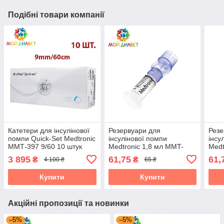
Подібні товари компанії
Катетери для інсулінової
Резервуари для
Резе
помпи Quick-Set Medtronic
інсулінової помпи
інсу
ММТ-397 9/60 10 штук
Medtronic 1,8 мл MMT-
Medt
326A, 1 шт.
326A
3 895
61,75
61,
₴
₴
4 100 ₴
65 ₴
Купити
Купити
Акційні пропозиції та новинки
–5%
–5%