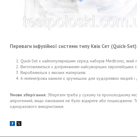
Переваги інфузійної системи типу Квік Сет (Quick-Set)
Quick-Set є найпопулярнішим серед наборів Medtronic, який п
Виготовляються з дотриманням найсуворіших європейських ст
Виробляються з якісних матеріалів.
6-міліметрова канюля є зручнішою для худорлявих людей і д
Умови зберігання:
Зберігати треба у сухому та прохолодному місці
апірогенний, якщо паковання не було відкрите або пошкоджене. Терм
одноразового використання.