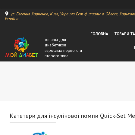
ул. Евгения Харченка, Киев, Украина Ест филиалы в, Одессе, Харькове, 
Україна
ГОЛОВНА
ТОВАРИ Т
товары для
диабетиков
взрослых первого и
второго типа
Катетери для інсулінової помпи Quick-Set M