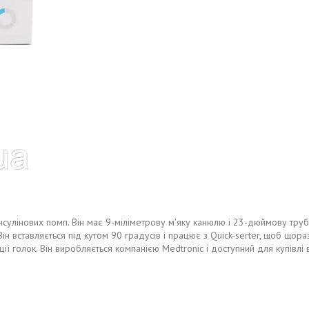
інсулінових помп. Він має 9-міліметрову м'яку канюлю і 23-дюймову трубк
ін вставляється під кутом 90 градусів і працює з Quick-serter, щоб щор
ї голок. Він виробляється компанією Medtronic і доступний для купівлі в