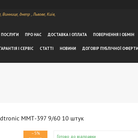
Виннице, днепр , Львове, Київ,
А ПОСЛУГИ
ПРО НАС
ДОСТАВКА І ОПЛАТА
ПОВЕРНЕННЯ І ОБМІН
ГАРАНТІЯ І СЕРВІС
СТАТТІ
НОВИНИ
ДОГОВІР ПУБЛІЧНОЇ ОФЕРТ
edtronic ММТ-397 9/60 10 штук
–5%
Готово до відправки