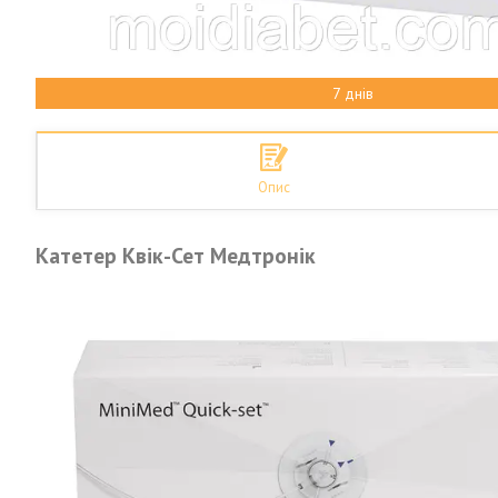
7 днів
Опис
Катетер Квік-Сет Медтронік