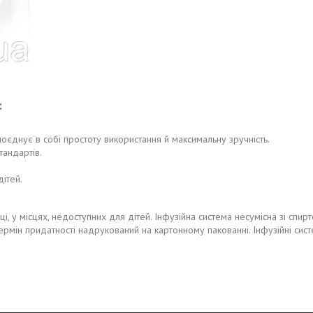
:
оєднує в собі простоту використання й максимальну зручність.
андартів.
ітей.
, у місцях, недоступних для дітей. Інфузійна система несумісна зі спир
ін придатності надрукований на картонному пакованні. Інфузійні системи