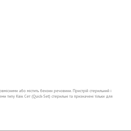
товмісними або містить бензин речовини. Пристрій стерильний і
 типу Квік Сет (Quick-Set) стерильні та призначені тільки для