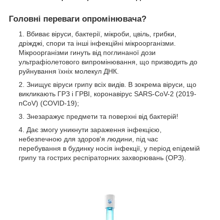
Головні переваги опромінювача?
Вбиває віруси, бактерії, мікроби, цвіль, грибки,
дріжджі, спори та інші інфекційні мікроорганізми.
Мікроорганізми гинуть від поглинаної дози
ультрафіолетового випромінювання, що призводить до
руйнування їхніх молекул ДНК.
Знищує віруси грипу всіх видів. В зокрема віруси, що
викликають ГРЗ і ГРВІ, коронавірус SARS-CoV-2 (2019-
nCoV) (COVID-19);
Знезаражує предмети та поверхні від бактерій!
Дає змогу уникнути зараження інфекцією,
небезпечною для здоров'я людини, під час
перебування в будинку носія інфекції, у період епідемій
грипу та гострих респіраторних захворювань (ОРЗ).