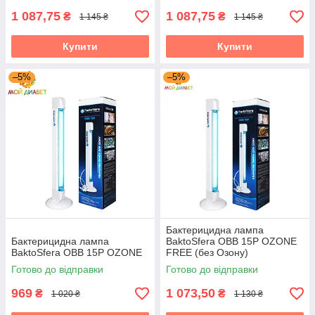
1 087,75
1 087,75
₴
₴
1 145 ₴
1 145 ₴
Купити
Купити
–5%
–5%
Бактерицидна лампа
Бактерицидна лампа
BaktoSfera OBB 15P OZONE
BaktoSfera OBB 15P OZONE
FREE (без Озону)
Готово до відправки
Готово до відправки
969
1 073,50
₴
₴
1 020 ₴
1 130 ₴