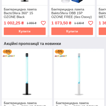
Бактерицидна лампа
Бактерицидна лампа
Бак
BactoSfera 360° 15
BaktoSfera OBB 15P
Bakt
OZONE Black
OZONE FREE (без Озону)
MET
1 002,25
1 073,50
1 3
₴
₴
1 055 ₴
1 130 ₴
Купити
Купити
Акційні пропозиції та новинки
–5%
–5%
Бактерицидна лампа
Бактерицидна лампа