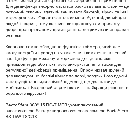
а отже, збільшується ефективність оброблення приміщення.
Для дезінфекції використовується озонова лампа. Озон — це
потужний окисник, здатний знищувати бактерії, віруси та інші
мікроорганізми. Однак озон також може бути шкідливий для
людей і тварин, тому важливо використовувати прилад у
добре провітрюваному приміщенні та дотримуватися правил
безпеки.
Кварцова лампа обладнана функцією таймера, який дає
змогу настроїти прилад на увімкнення і вимкнення в певний
час. Ця функція може бути корисною для дезінфекції
приміщення до або після його використання, а також для
регулярної дезінфекції приміщення. Опромінювач зручний
для кварцування безлічі кімнат по черзі, завдяки його вдалій
конструкції та швидкознімній підставці, що дає плюс до
мобільності. Кварцовий опромінювач — найкраще рішення в
боротьбі з вірусами!
BactoSfera 360° 15 RC-TIMER
укомплектований
високоякісною бактерицидною озоновою лампою BactoSfera
BS 15W T8/G13.