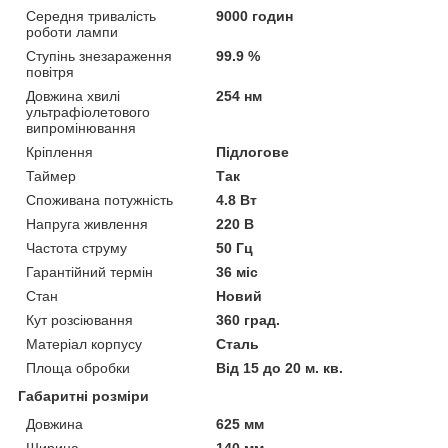
Середня тривалість
9000 годин
роботи лампи
Ступінь знезараження
99.9 %
повітря
Довжина хвилі
254 нм
ультрафіолетового
випромінювання
Кріплення
Підлогове
Таймер
Так
Споживана потужність
4.8 Вт
Напруга живлення
220 В
Частота струму
50 Гц
Гарантійний термін
36 міс
Стан
Новий
Кут розсіювання
360 град.
Матеріал корпусу
Сталь
Площа обробки
Від 15 до 20 м. кв.
Габаритні розміри
Довжина
625 мм
Ширина
140 мм