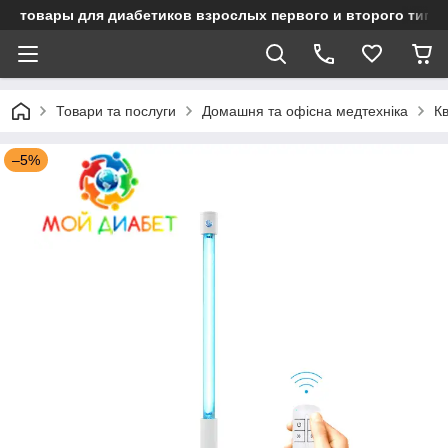
товары для диабетиков взрослых первого и второго типа
Товари та послуги
Домашня та офісна медтехніка
К
–5%