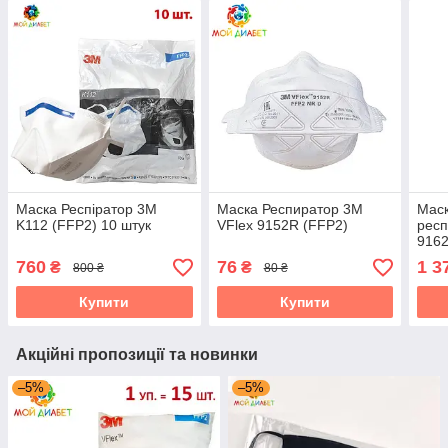
Маска Респіратор 3М
Маска Респиратор 3М
Маск
K112 (FFP2) 10 штук
VFlex 9152R (FFP2)
респ
9162
біли
760
76
1 3
₴
₴
800 ₴
80 ₴
15 ш
Купити
Купити
Акційні пропозиції та новинки
–5%
–5%