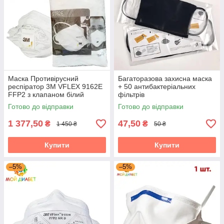
Маска Противірусний
Багаторазова захисна маска
респіратор 3М VFLEX 9162Е
+ 50 антибактеріальних
FFP2 з клапаном білий
фільтрів
захист класу ФФП2 15 штук
Готово до відправки
Готово до відправки
1 377,50
47,50
₴
₴
1 450 ₴
50 ₴
Купити
Купити
–5%
–5%