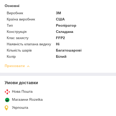
Основні
Виробник
3М
Країна виробник
США
Тип
Респіратор
Конструкція
Складана
Клас захисту
FFP2
Наявність клапана видиху
Ні
Кількість шарів
Багатошарові
Колір
Білий
Приховати
Умови доставки
Нова Пошта
Магазини Rozetka
Укрпошта