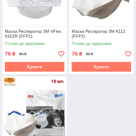
Маска Респиратор 3М VFlex
Маска Респіратор 3М K112
9152R (FFP2)
(FFP2)
Готово до відправки
Готово до відправки
76
76
₴
₴
80 ₴
80 ₴
Купити
Купити
–5%