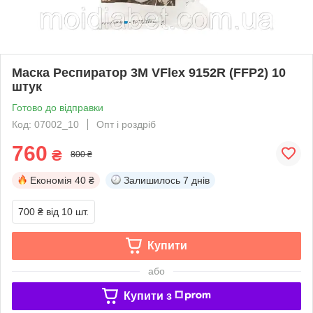
Маска Респиратор 3М VFlex 9152R (FFP2) 10
штук
Готово до відправки
Код: 07002_10
Опт і роздріб
760
₴
800 ₴
Економія
40 ₴
Залишилось
7 днів
700 ₴
від 10 шт.
Купити
або
Купити з