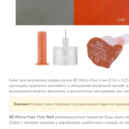
Голки для інсулінових шприц-ручок BD Micro-Fine 6 мм (31G x 0,25 м
проходить практично непомітно, а збільшений внутрішній просвіт 
внутрішньом'язового введення, а високоточне заточування дає змо
Важливо!
Кожна голка стерильна та розрахована тільки на одноразо
BD Micro-Fine Thin Wall
рекомендуються пацієнтам будь-якого вік
(США) є світовим лідером у виробництві діабетичних товарів, не т