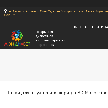
ул. Евгения Харченка, Киев, Украина Ест филиалы в, Одессе, Харькове, 
Україна
ГОЛОВНА
ТОВАРИ Т
товары для
диабетиков
взрослых первого и
второго типа
Голки для інсулінових шприців BD Micro-Fine 