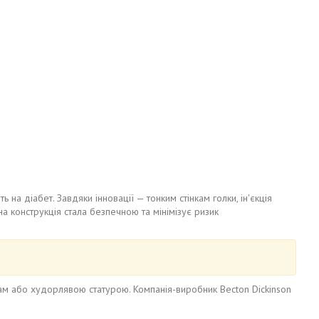
на діабет. Завдяки інновації — тонким стінкам голки, ін'єкція
 конструкція стала безпечною та мінімізує ризик
ам або худорлявою статурою. Компанія-виробник Becton Dickinson