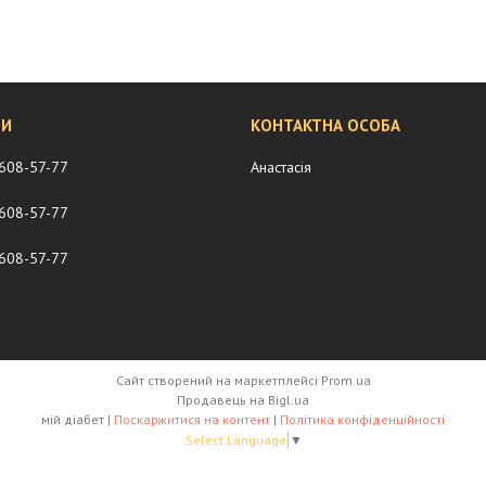
 608-57-77
Анастасія
 608-57-77
 608-57-77
Сайт створений на маркетплейсі
Prom.ua
Продавець на Bigl.ua
мій діабет |
Поскаржитися на контент
|
Політика конфіденційності
Select Language
▼