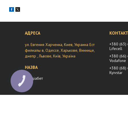
+380 (63)
ул. Евгения Харченка, Киев, Украина Ест
Lifecell
филиалы в, Одессе, Харькове, Виннице,
днепр , Львове, Київ, Україна
+380 (66)
Vodafone
+380 (68)
Kyivstar
мій діабет