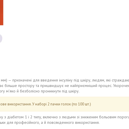
м) — призначені для введення інсуліну під шкіру, людям, які страждають 
дає більше простору та пришвидшує не найприємніший процес. Укорочена
гу м'яко й безболісно проникнути під шкіру.
ве використання. У наборі 2 пачки голок (по 100 шт.)
у з діабетом 1 і 2 типу, включно з людьми зі зниженим больовим порог
ільки для професійного, а й повсякденного використання.