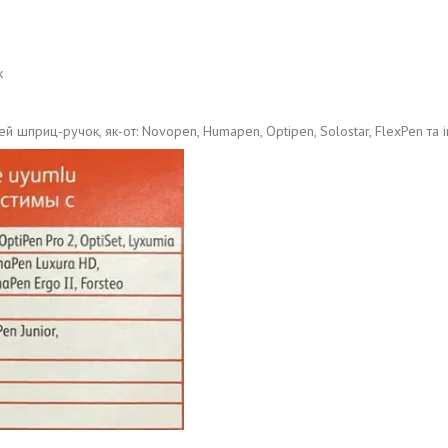
к
й шприц-ручок, як-от: Novopen, Humapen, Optipen, Solostar, FlexPen та і