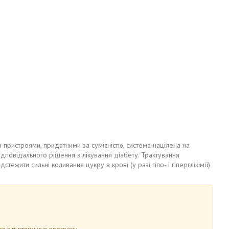
 пристроями, придатними за сумісністю, система націлена на
ідповідального рішення з лікування діабету. Трактування
ежити сильні коливання цукру в крові (у разі гіпо- і гіперглікімії)