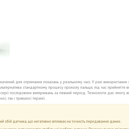
начений для отримання показань у реальному часі. У разі використання з
 альтернатива стандартному процесу проколу пальця, під час прийняття в
ерії послідовних вимірювань за певний період. Технологія дає змогу відст
ї, так і тривалої терапії.
й збій датчика, що негативно впливає на точність передавання даних.