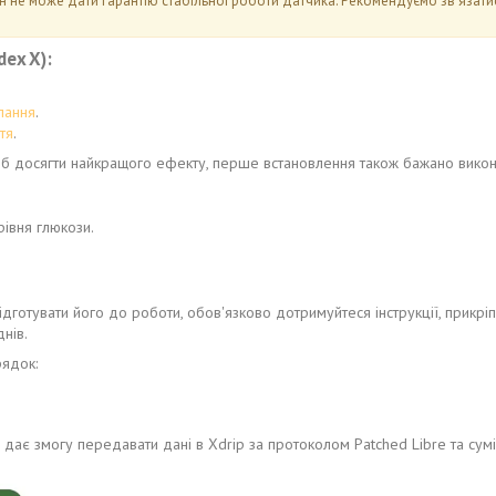
н не може дати гарантію стабільної роботи датчика. Рекомендуємо зв'язати
dex X):
лання
.
тя
.
об досягти найкращого ефекту, перше встановлення також бажано викон
івня глюкози.
ідготувати його до роботи, обов'язково дотримуйтеся інструкції, прикрі
нів.
рядок:
о дає змогу передавати дані в Xdrip за протоколом Patched Libre та сум