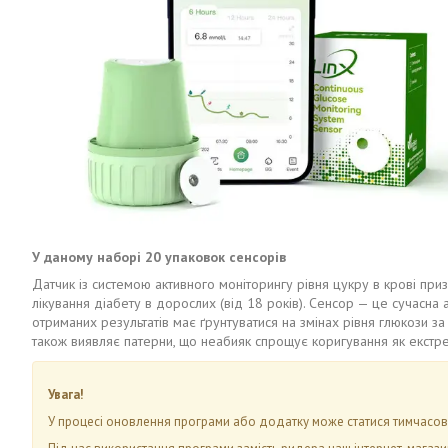
У даному наборі 20 упаковок сенсорів
Датчик із системою активного моніторингу рівня цукру в крові приз
лікування діабету в дорослих (від 18 років). Сенсор — це сучасна
отриманих результатів має ґрунтуватися на змінах рівня глюкози за с
також виявляє патерни, що неабияк спрощує коригування як екстрено
Увага!
У процесі оновлення програми або додатку може статися тимчасови