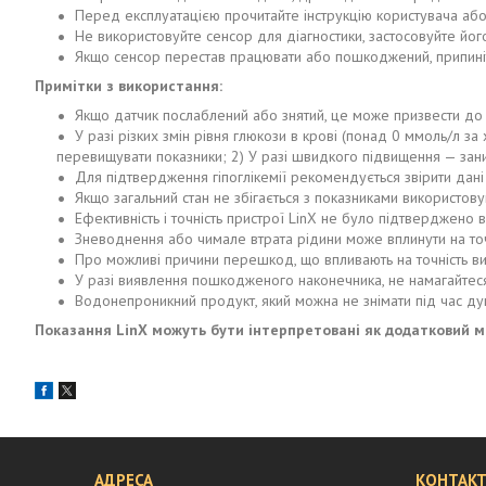
Перед експлуатацією прочитайте інструкцію користувача або
Не використовуйте сенсор для діагностики, застосовуйте його
Якщо сенсор перестав працювати або пошкоджений, припиніть
Примітки з використання:
Якщо датчик послаблений або знятий, це може призвести до 
У разі різких змін рівня глюкози в крові (понад 0 ммоль/л 
перевищувати показники; 2) У разі швидкого підвищення — зани
Для підтвердження гіпоглікемії рекомендується звірити дан
Якщо загальний стан не збігається з показниками використов
Ефективність і точність пристрої LinX не було підтверджено
Зневоднення або чимале втрата рідини може вплинути на точні
Про можливі причини перешкод, що впливають на точність ви
У разі виявлення пошкодженого наконечника, не намагайтеся
Водонепроникний продукт, який можна не знімати під час душ
Показання LinX можуть бути інтерпретовані як додатковий мо