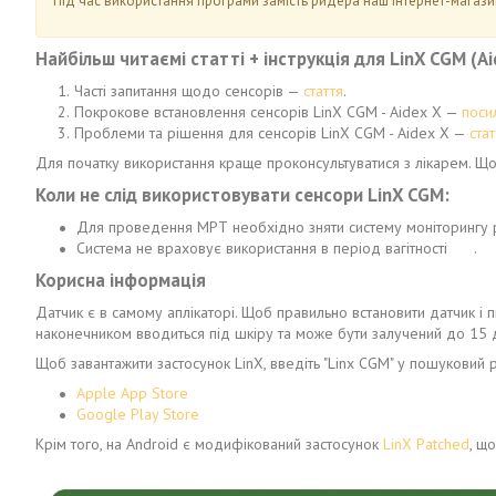
Під час використання програми замість ридера наш інтернет-магази
Найбільш читаємі статті + інструкція для LinX CGM (Ai
Часті запитання щодо сенсорів —
стаття
.
Покрокове встановлення сенсорів LinX CGM - Aidex X —
поси
Проблеми та рішення для сенсорів LinX CGM - Aidex X —
стат
Для початку використання краще проконсультуватися з лікарем. Щ
Коли не слід використовувати сенсори LinX CGM:
Для проведення МРТ необхідно зняти систему моніторингу р
Система не враховує використання в період вагітності .
Корисна інформація
Датчик є в самому аплікаторі. Щоб правильно встановити датчик і п
наконечником вводиться під шкіру та може бути залучений до 15 д
Щоб завантажити застосунок LinX, введіть "Linx CGM" у пошуковий 
Apple App Store
Google Play Store
Крім того, на Android є модифікований застосунок
LinX Patched
, щ