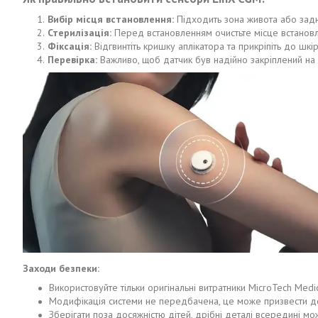
Вибір місця встановлення:
Підходить зона живота або задн
Стерилізація:
Перед встановленням очистьте місце встановл
Фіксація:
Відгвинтіть кришку аплікатора та прикріпіть до шкір
Перевірка:
Важливо, щоб датчик був надійно закріплений на ш
Заходи безпеки:
Використовуйте тільки оригінальні витратники MicroTech Medic
Модифікація системи не передбачена, це може призвести д
Зберігати поза досяжністю дітей, дрібні деталі всередині мо