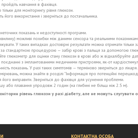
 пройдіть навчання в фахівця.
 тільки для моніторингу рівня глюкози.
 його використання і зверніться до постачальника.
неточних показань и недоступності програми.
за хвилину) можливі похибки між даними сенсора та реальними показникам
жувати. У таких випадках достовірні результати можна отримати тільки 
і за стандартною процедурою — забір крові з пальця за допомогою глю
уйте глюкометр для оцінки стану глюкози в крові або ж відкалібруйте да
 в поєднанні з імплантованими медичними пристроями, як-от кардіостиму
сть показань. У разі таких симптомів — терміново зверніться до лікаря.
мірювань, можна знайти в розділі "Інформація про потенційні перешкоди
 його виправити. Зверніться до фахівця для усунення проблеми.
у або плавання упродовж 2 годин (на глибині не більш ніж 2.5 м).
ніторин рівень глюкози у разі діабету, але не можуть слугувати о