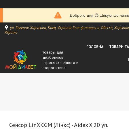
Доброго дня 😊 Дякую, що написа
ул. Евгения Харченка, Киев, Украина Ест филиалы в, Одессе, Харькове, 
Україна
ГОЛОВНА
ТОВАРИ Т
товары для
диабетиков
взрослых первого и
второго типа
Сенсор LinX CGM (Лінкс) - Aidex X 20 уп.