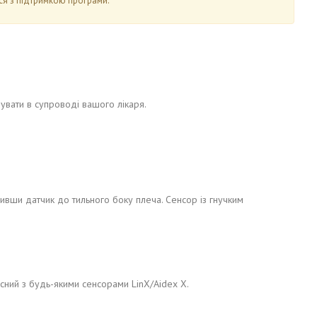
ся з підтримкою програми.
увати в супроводі вашого лікаря.
пивши датчик до тильного боку плеча. Сенсор із гнучким
існий з будь-якими сенсорами LinX/Aidex X.