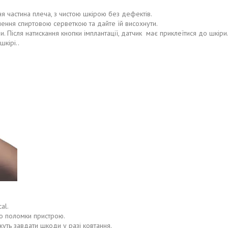
я частина плеча, з чистою шкірою без дефектів.
ення спиртовою серветкою та дайте їй висохнути.
и. Після натискання кнопки імплантації, датчик має приклеїтися до шкіри
кірі..
al.
о поломки пристрою.
жуть завдати шкоди у разі ковтання.