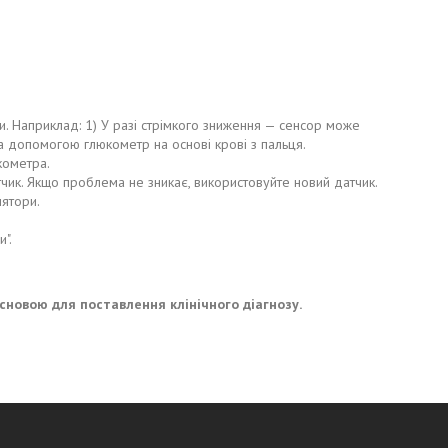
и. Наприклад: 1) У разі стрімкого зниження — сенсор може
за допомогою глюкометр на основі крові з пальця.
кометра.
тчик. Якщо проблема не зникає, використовуйте новий датчик.
лятори.
".
сновою для поставлення клінічного діагнозу.