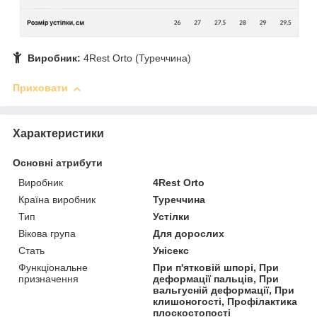
Виробник:
4Rest Orto (Туреччина)
Приховати
Характеристики
Основні атрибути
Виробник
4Rest Orto
Країна виробник
Туреччина
Тип
Устілки
Вікова група
Для дорослих
Стать
Унісекс
Функціональне
При п'ятковій шпорі, При
призначення
деформації пальців, При
вальгусній деформації, При
клишоногості, Профілактика
плоскостопості