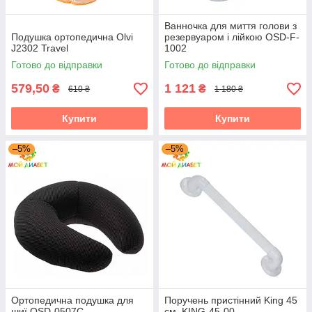
Ванночка для миття голови з
Подушка ортопедична Olvi
резервуаром і лійкою OSD-F-
J2302 Travel
1002
Готово до відправки
Готово до відправки
579,50
1 121
₴
₴
610 ₴
1 180 ₴
Купити
Купити
–5%
–5%
Ортопедична подушка для
Поручень пристінний King 45
шиї OSD-0507C
см, KING-45-00