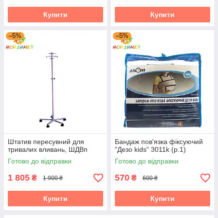
Купити
Купити
–5%
–5%
Штатив пересувний для
Бандаж пов'язка фіксуючий
тривалих вливань, ШДВп
"Дезо kids" 3011k (р.1)
Готово до відправки
Готово до відправки
1 805
570
₴
₴
1 900 ₴
600 ₴
Купити
Купити