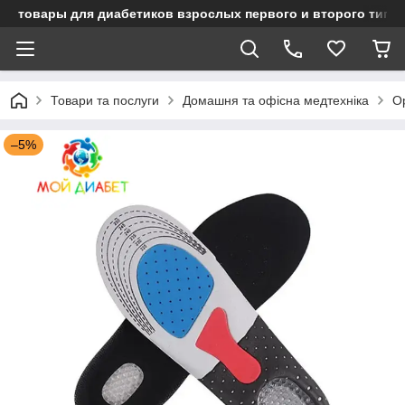
товары для диабетиков взрослых первого и второго типа
Товари та послуги
Домашня та офісна медтехніка
О
–5%