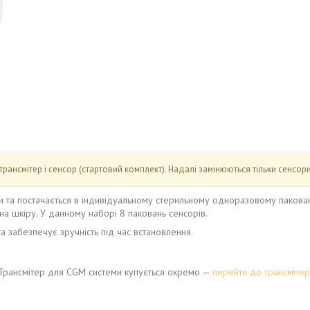
нсмітер і сенсор (стартовий комплект). Надалі замінюються тільки сенсори
и та постачається в індивідуальному стерильному одноразовому пакова
а шкіру. У данному наборі 8 паковань сенсорів.
а забезпечує зручність під час встановлення.
. Трансмітер для CGM системи купується окремо —
перейти до трансміте