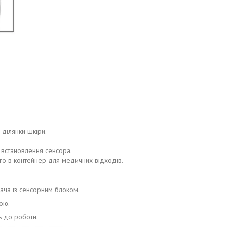
 ділянки шкіри.
 встановлення сенсора.
його в контейнер для медичних відходів.
ача із сенсорним блоком.
ою.
ь до роботи.