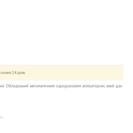
 кожні 14 днів.
нні. Обладнаний автоматичним одноразовим аплікатором, який дає
ра
.