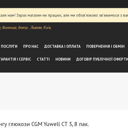
ли нам! Зараз магазин не працює, але ми обов'язково зв'яжемося з ва
Виннице, днепр , Львове, Київ,
А ПОСЛУГИ
ПРО НАС
ДОСТАВКА І ОПЛАТА
ПОВЕРНЕННЯ І ОБМІН
ГАРАНТІЯ І СЕРВІС
СТАТТІ
НОВИНИ
ДОГОВІР ПУБЛІЧНОЇ ОФЕРТ
у глюкози CGM Yuwell CT 3, 8 пак.