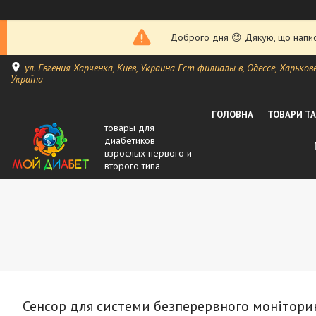
Доброго дня 😊 Дякую, що написа
ул. Евгения Харченка, Киев, Украина Ест филиалы в, Одессе, Харькове, 
Україна
ГОЛОВНА
ТОВАРИ Т
товары для
диабетиков
взрослых первого и
второго типа
Сенсор для системи безперервного моніторинг