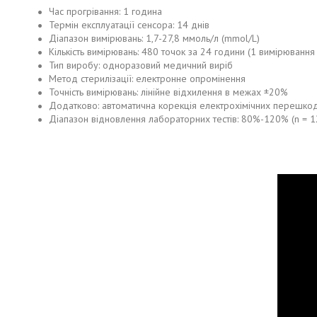
Час прогрівання: 1 година
Термін експлуатації сенсора: 14 днів
Діапазон вимірювань: 1,7-27,8 ммоль/л (mmol/L)
Кількість вимірювань: 480 точок за 24 години (1 вимірювання
Тип виробу: одноразовий медичний виріб
Метод стерилізації: електронне опромінення
Точність вимірювань: лінійне відхилення в межах ±20%
Додатково: автоматична корекція електрохімічних перешко
Діапазон відновлення лабораторних тестів: 80%-120% (n = 12