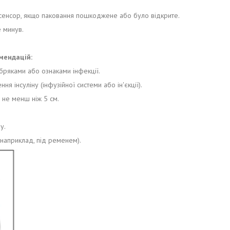
е сенсор, якщо паковання пошкоджене або було відкрите.
е минув.
мендацій:
бряками або ознаками інфекції.
я інсуліну (інфузійної системи або ін'єкції).
и не менш ніж 5 см.
у.
наприклад, під ременем).