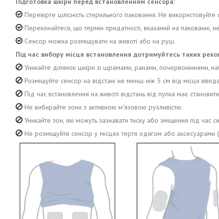
Підготовка шкіри перед встановленням сенсора:
Перевірте цілісність стерильного паковання. Не використовуйт
Переконайтеся, що термін придатності, вказаний на пакованні, н
Сенсор можна розміщувати на животі або на руці.
Під час вибору місця встановлення дотримуйтесь таких реко
Уникайте ділянок шкіри зі шрамами, ранами, почервоніннями, на
Розміщуйте сенсор на відстані не менш ніж 5 см від місця введенн
Під час встановлення на животі відстань від пупка має становит
Не вибирайте зони з активною м'язовою рухливістю.
Уникайте зон, які можуть зазнавати тиску або зміщення під час сн
Не розміщуйте сенсор у місцях тертя одягом або аксесуарами (