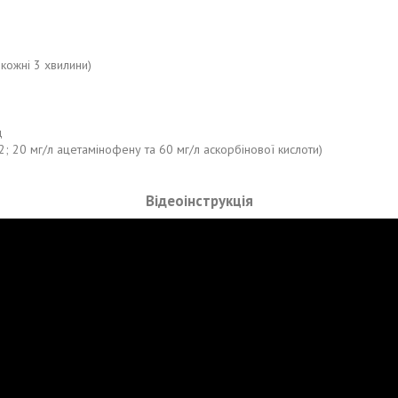
 кожні 3 хвилини)
д
; 20 мг/л ацетамінофену та 60 мг/л аскорбінової кислоти)
Відеоінструкція