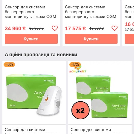
Сенсор для системи
Сенсор для системи
Сенс
безперервного
безперервного
безп
моніторингу глюкози CGM
моніторингу глюкози CGM
моні
Yuwell CT 3, 20 шт.
Yuwell CT 3, 10 шт.
Yuwe
16 
1 тр
34 960
17 575
₴
₴
36 800 ₴
18 500 ₴
17 51
Купити
Купити
Акційні пропозиції та новинки
–5%
–5%
Сенсор для системи
Сенсор для системи