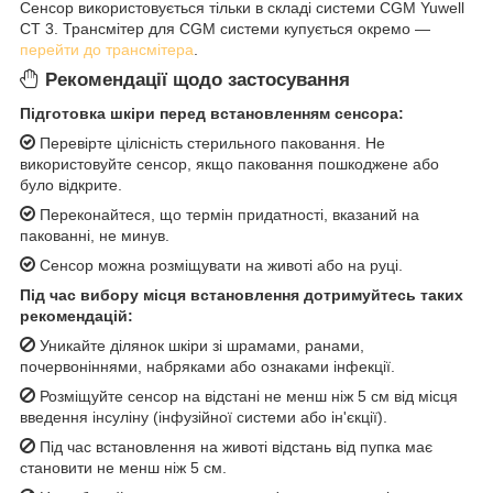
Сенсор використовується тільки в складі системи CGM Yuwell
CT 3. Трансмітер для CGM системи купується окремо —
перейти до трансмітера
.
Рекомендації щодо застосування
Підготовка шкіри перед встановленням сенсора:
Перевірте цілісність стерильного паковання. Не
використовуйте сенсор, якщо паковання пошкоджене або
було відкрите.
Переконайтеся, що термін придатності, вказаний на
пакованні, не минув.
Сенсор можна розміщувати на животі або на руці.
Під час вибору місця встановлення дотримуйтесь таких
рекомендацій:
Уникайте ділянок шкіри зі шрамами, ранами,
почервоніннями, набряками або ознаками інфекції.
Розміщуйте сенсор на відстані не менш ніж 5 см від місця
введення інсуліну (інфузійної системи або ін'єкції).
Під час встановлення на животі відстань від пупка має
становити не менш ніж 5 см.