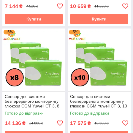
7 144
10 659
₴
₴
7 520 ₴
11 220 ₴
Купити
Купити
–5%
–5%
Сенсор для системи
Сенсор для системи
безперервного моніторингу
безперервного моніторингу
глюкози CGM Yuwell CT 3, 8
глюкози CGM Yuwell CT 3, 10
пак.
пак.
Готово до відправки
Готово до відправки
14 136
17 575
₴
₴
14 880 ₴
18 500 ₴