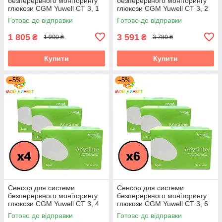
безперервного моніторингу
безперервного моніторингу
глюкози CGM Yuwell CT 3, 1
глюкози CGM Yuwell CT 3, 2
шт.
пак.
Готово до відправки
Готово до відправки
1 805
3 591
₴
₴
1 900 ₴
3 780 ₴
Купити
Купити
–5%
–5%
Сенсор для системи
Сенсор для системи
безперервного моніторингу
безперервного моніторингу
глюкози CGM Yuwell CT 3, 4
глюкози CGM Yuwell CT 3, 6
пак.
пак.
Готово до відправки
Готово до відправки