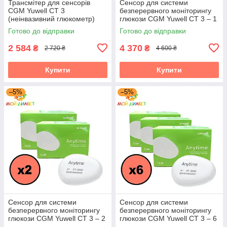
Трансмітер для сенсорів
Сенсор для системи
CGM Yuwell CT 3
безперервного моніторингу
(неінвазивний глюкометр)
глюкози CGM Yuwell CT 3 – 1
сенсор + 1 трансмітер
Готово до відправки
Готово до відправки
2 584
4 370
₴
₴
2 720 ₴
4 600 ₴
Купити
Купити
–5%
–5%
Сенсор для системи
Сенсор для системи
безперервного моніторингу
безперервного моніторингу
глюкози CGM Yuwell CT 3 – 2
глюкози CGM Yuwell CT 3 – 6
сенсори + 1 трансмітер
сенсорів + 1 трансмітер