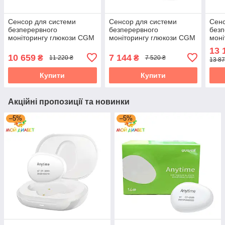
Сенсор для системи
Сенсор для системи
Сенс
безперервного
безперервного
безп
моніторингу глюкози CGM
моніторингу глюкози CGM
моні
Yuwell CT 3, 6 шт.
Yuwell CT 3, 4 шт.
Yuwe
13 
1 тр
10 659
7 144
₴
₴
11 220 ₴
7 520 ₴
13 87
Купити
Купити
Акційні пропозиції та новинки
–5%
–5%