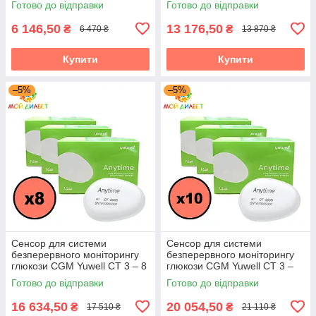
Готово до відправки
Готово до відправки
6 146,50
13 176,50
₴
₴
6 470 ₴
13 870 ₴
Купити
Купити
–5%
–5%
Сенсор для системи
Сенсор для системи
безперервного моніторингу
безперервного моніторингу
глюкози CGM Yuwell CT 3 – 8
глюкози CGM Yuwell CT 3 –
сенсорів + 1 трансмітер
19 сенсорів + 1 трансмітер
Готово до відправки
Готово до відправки
16 634,50
20 054,50
₴
₴
17 510 ₴
21 110 ₴