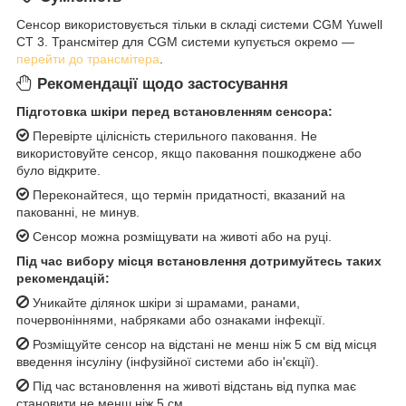
Сенсор використовується тільки в складі системи CGM Yuwell
CT 3. Трансмітер для CGM системи купується окремо —
перейти до трансмітера
.
Рекомендації щодо застосування
Підготовка шкіри перед встановленням сенсора:
Перевірте цілісність стерильного паковання. Не
використовуйте сенсор, якщо паковання пошкоджене або
було відкрите.
Переконайтеся, що термін придатності, вказаний на
пакованні, не минув.
Сенсор можна розміщувати на животі або на руці.
Під час вибору місця встановлення дотримуйтесь таких
рекомендацій:
Уникайте ділянок шкіри зі шрамами, ранами,
почервоніннями, набряками або ознаками інфекції.
Розміщуйте сенсор на відстані не менш ніж 5 см від місця
введення інсуліну (інфузійної системи або ін'єкції).
Під час встановлення на животі відстань від пупка має
становити не менш ніж 5 см.