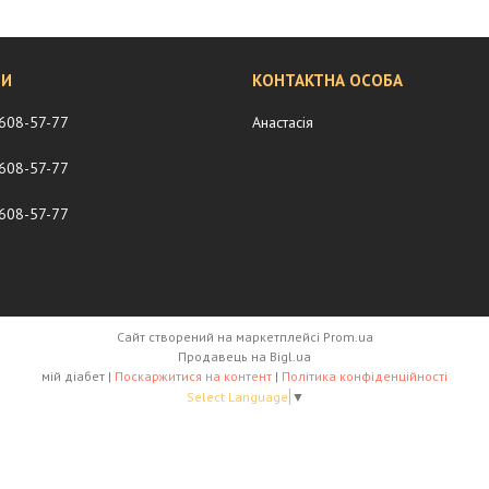
 608-57-77
Анастасія
 608-57-77
 608-57-77
Сайт створений на маркетплейсі
Prom.ua
Продавець на Bigl.ua
мій діабет |
Поскаржитися на контент
|
Політика конфіденційності
Select Language
▼