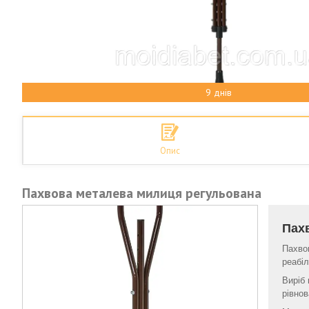
9 днів
Опис
Пахвова металева милиця регульована
Пах
Пахво
реабіл
Виріб 
рівнов