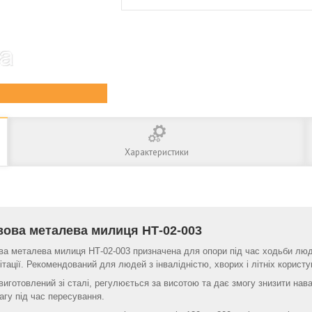
Характеристики
вова металева милиця НТ-02-003
ва металева милиця НТ-02-003 призначена для опори під час ходьби люд
ітації. Рекомендований для людей з інвалідністю, хворих і літніх користу
виготовлений зі сталі, регулюється за висотою та дає змогу знизити нава
агу під час пересування.