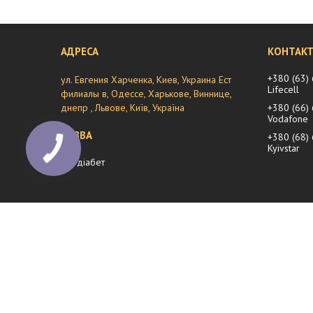
+380 (63)
ул. Евгения Харченка, Киев, Украина Ест
Lifecell
филиалы в, Одессе, Харькове, Виннице,
днепр , Львове, Київ, Україна
+380 (66)
Vodafone
+380 (68)
Kyivstar
мій діабет