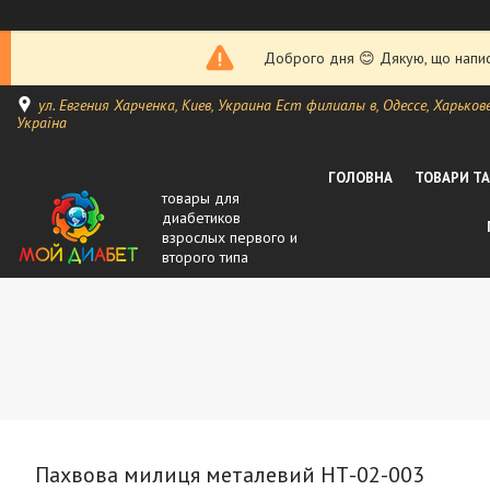
Доброго дня 😊 Дякую, що написа
ул. Евгения Харченка, Киев, Украина Ест филиалы в, Одессе, Харькове, 
Україна
ГОЛОВНА
ТОВАРИ Т
товары для
диабетиков
взрослых первого и
второго типа
Пахвова милиця металевий НТ-02-003