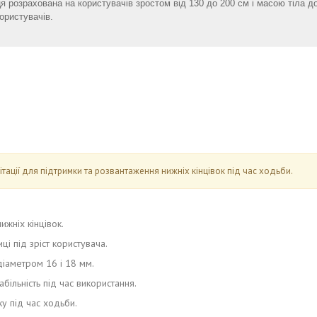
 розрахована на користувачів зростом від 130 до 200 см і масою тіла д
ористувачів.
тації для підтримки та розвантаження нижніх кінцівок під час ходьби.
жніх кінцівок.
і під зріст користувача.
іаметром 16 і 18 мм.
більність під час використання.
у під час ходьби.