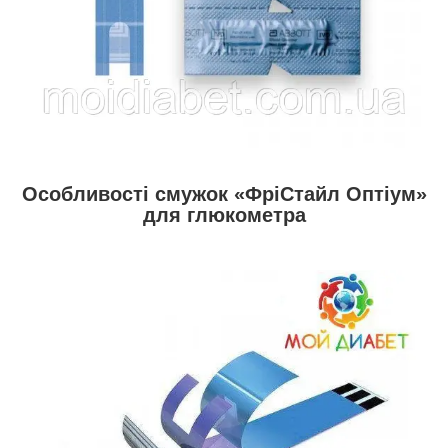
Особливості смужок «ФріСтайл Оптіум»
для глюкометра