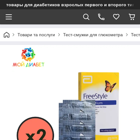
товары для диабетиков взрослых первого и второго типа
Товари та послуги
Тест-смужки для глюкометра
Тест