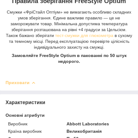
Правила зберігання FreeStyle Optium
Смужки «ФріСтайл Оптіум» не вимагають особливо складних
умов зберігання. Єдине важливе правило — це не
заморожувати товар. Мінімальна допустима температура
зберігання розташована на рівні +4 градуси за Цельсієм.
Також бажано зберігати
тест-смужки для глюкометра
в сухому
та темному місці. Перед експлуатацією перевірте цілісність
індивідуального захисту на смужці.
Замовляйте FreeStyle Optium в пакованні по 50 штук
недорого.
Приховати
Характеристики
Основні атрибути
Виробник
Abbott Laboratories
Країна виробник
Великобританія