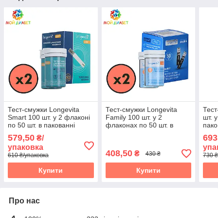
Тест-смужки Longevita
Тест-смужки Longevita
Тест
Smart 100 шт. у 2 флаконі
Family 100 шт. у 2
шт. 
по 50 шт. в пакованні
флаконах по 50 шт. в
пако
упаковці
579,50
693
₴/
упаковка
упа
408,50
₴
430 ₴
610 ₴/упаковка
730 ₴
Купити
Купити
Про нас