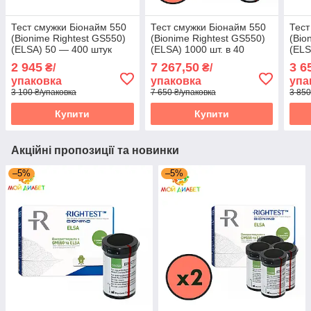
Тест смужки Біонайм 550
Тест смужки Біонайм 550
Тест
(Bionime Rightest GS550)
(Bionime Rightest GS550)
(Bio
(ELSA) 50 — 400 штук
(ELSA) 1000 шт. в 40
(ELS
флаконах по 25 шт. в
флак
2 945
7 267,50
3 6
₴/
₴/
пакованні
упак
упаковка
упаковка
упа
3 100 ₴/упаковка
7 650 ₴/упаковка
3 850
Купити
Купити
Акційні пропозиції та новинки
–5%
–5%