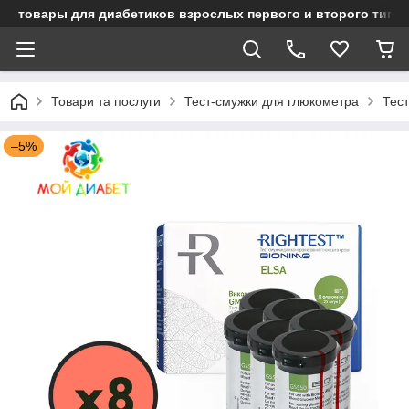
товары для диабетиков взрослых первого и второго типа
Товари та послуги
Тест-смужки для глюкометра
Тест
–5%