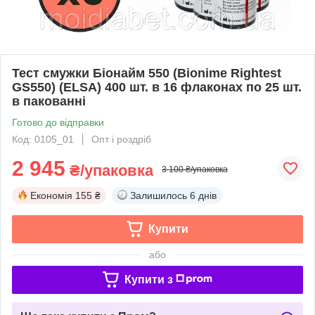
Тест смужки Біонайм 550 (Bionime Rightest
GS550) (ELSA) 400 шт. в 16 флаконах по 25 шт.
в пакованні
Готово до відправки
Код: 0105_01
Опт і роздріб
2 945
₴/упаковка
3 100 ₴/упаковка
Економія
155 ₴
Залишилось
6 днів
Купити
або
Купити з