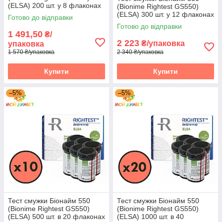
(ELSA) 200 шт. у 8 флаконах
(Bionime Rightest GS550)
по 25 шт. в пакованні
(ELSA) 300 шт. у 12 флаконах
Готово до відправки
по 25 шт. в пакованні
Готово до відправки
1 491,50
₴/
2 223
₴/упаковка
упаковка
1 570 ₴/упаковка
2 340 ₴/упаковка
Купити
Купити
–5%
–5%
Тест смужки Біонайм 550
Тест смужки Біонайм 550
(Bionime Rightest GS550)
(Bionime Rightest GS550)
(ELSA) 500 шт. в 20 флаконах
(ELSA) 1000 шт. в 40