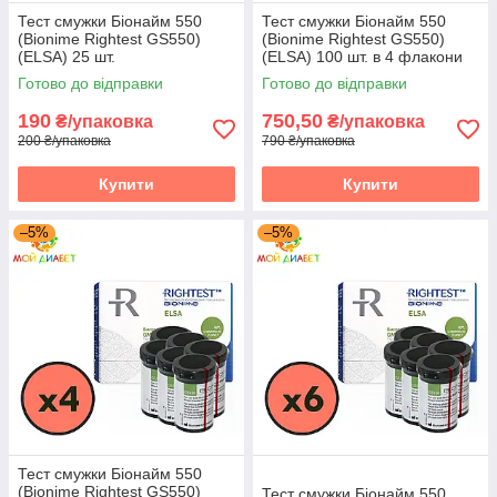
Тест смужки Біонайм 550
Тест смужки Біонайм 550
(Bionime Rightest GS550)
(Bionime Rightest GS550)
(ELSA) 25 шт.
(ELSA) 100 шт. в 4 флакони
по 25 шт. у пакованні
Готово до відправки
Готово до відправки
190
750,50
₴/упаковка
₴/упаковка
200 ₴/упаковка
790 ₴/упаковка
Купити
Купити
–5%
–5%
Тест смужки Біонайм 550
(Bionime Rightest GS550)
Тест смужки Біонайм 550