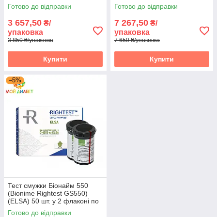
по 25 шт в упаковці
флаконах по 25 шт. в
Готово до відправки
Готово до відправки
пакованні
3 657,50
7 267,50
₴/
₴/
упаковка
упаковка
3 850 ₴/упаковка
7 650 ₴/упаковка
Купити
Купити
–5%
Тест смужки Біонайм 550
(Bionime Rightest GS550)
(ELSA) 50 шт. у 2 флаконі по
25 шт. в пакованні
Готово до відправки