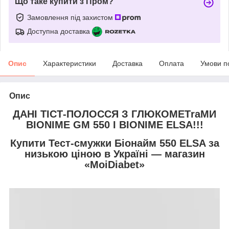
Що таке купити з Пром?
Замовлення під захистом
Доступна доставка
Опис
Характеристики
Доставка
Оплата
Умови п
Опис
ДАНІ ТІСТ-ПОЛОССЯ З ГЛЮКОМЕТraМИ
BIONIME GM 550 І BIONIME ELSA!!!
Купити Тест-смужки Біонайм 550 ELSA за
низькою ціною в Україні — магазин
«MoiDiabet»