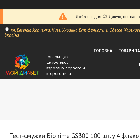
Доброго дня 😊 Дякую, що написа
ул. Евгения Харченка, Киев, Украина Ест филиалы в, Одессе, Харькове, 
Україна
ГОЛОВНА
ТОВАРИ Т
товары для
диабетиков
взрослых первого и
второго типа
Тест-смужки Bionime GS300 100 шт. у 4 флако