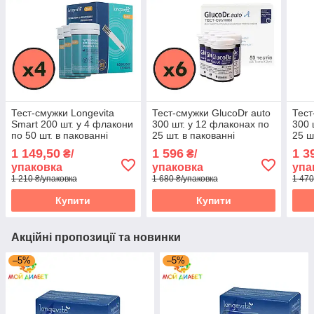
Тест-смужки Longevita
Тест-смужки GlucoDr auto
Тест
Smart 200 шт. у 4 флакони
300 шт. у 12 флаконах по
300 
по 50 шт. в пакованні
25 шт. в пакованні
25 ш
1 149,50
1 596
1 3
₴/
₴/
упаковка
упаковка
упа
1 210 ₴/упаковка
1 680 ₴/упаковка
1 470
Купити
Купити
Акційні пропозиції та новинки
–5%
–5%