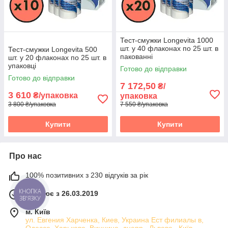
Тест-смужки Longevita 1000
шт. у 40 флаконах по 25 шт. в
Тест-смужки Longevita 500
пакованні
шт. у 20 флаконах по 25 шт. в
упаковці
Готово до відправки
Готово до відправки
7 172,50
₴/
3 610
₴/упаковка
упаковка
3 800 ₴/упаковка
7 550 ₴/упаковка
Купити
Купити
Про нас
100% позитивних з 230 відгуків за рік
Працює з 26.03.2019
КНОПКА
ЗВ'ЯЗКУ
м. Київ
ул. Евгения Харченка, Киев, Украина Ест филиалы в,