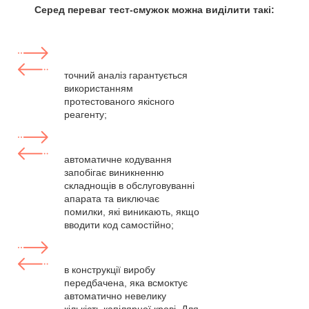
Серед переваг тест-смужок можна виділити такі:
точний аналіз гарантується
використанням
протестованого якісного
реагенту;
автоматичне кодування
запобігає виникненню
складнощів в обслуговуванні
апарата та виключає
помилки, які виникають, якщо
вводити код самостійно;
в конструкції виробу
передбачена, яка всмоктує
автоматично невелику
кількість капілярної крові. Для