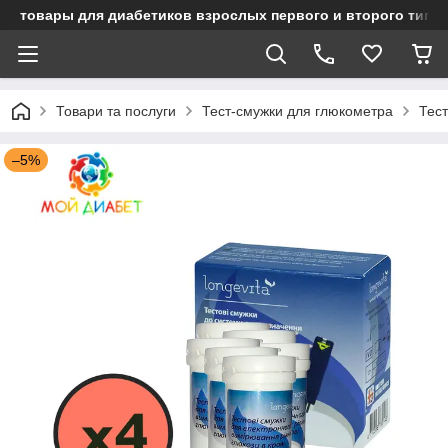
товары для диабетиков взрослых первого и второго типа
Товари та послуги
Тест-смужки для глюкометра
Тест
–5%