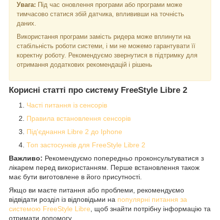
Увага:
Під час оновлення програми або програми може
тимчасово статися збій датчика, вплививши на точність
даних.
Використання програми замість ридера може вплинути на
стабільність роботи системи, і ми не можемо гарантувати її
коректну роботу. Рекомендуємо звернутися в підтримку для
отримання додаткових рекомендацій і рішень
Корисні статті про систему FreeStyle Libre 2
Часті питання із сенсорів
Правила встановлення сенсорів
Під'єднання Libre 2 до Iphone
Топ застосунків для FreeStyle Libre 2
Важливо:
Рекомендуємо попередньо проконсультуватися з
лікарем перед використанням. Перше встановлення також
має бути виготовлене в його присутності.
Якщо ви маєте питання або проблеми, рекомендуємо
відвідати розділ із відповідьми на
популярні питання за
системою FreeStyle Libre
, щоб знайти потрібну інформацію та
отримати допомогу.