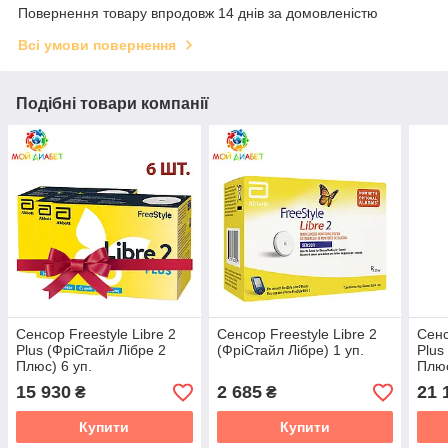
Повернення товару впродовж 14 днів за домовленістю
Всі умови повернення
Подібні товари компанії
Сенсор Freestyle Libre 2
Сенсор Freestyle Libre 2
Сенс
Plus (ФріСтайл Лібре 2
(ФріСтайл Лібре) 1 уп.
Plus
Плюс) 6 уп.
Плюс
15 930
2 685
21 
₴
₴
Купити
Купити