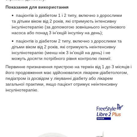
Показання для використання
пацієнтів із діабетом 1 і 2 типу, включно з дорослими
та дітьми віком від 2 років, які отримують інтенсивну
інсулінотерапію (за допомогою зовнішнього інсулінового
насоса або понад 3 ін'єкцій інсуліну на день);
пацієнтів із діабетом 2 типу, включно з дорослими та
дітьми віком від 2 років, які отримують неінтенсивну
інсулінотерапію (менш ніж 3 ін'єкцій на день) і не
можуть досягти потрібного рівня контролю гікемії.
Первинне призначення пристрою на термін від 1 до 3 місяців і
його продовження має здійснюватися лікарем-діабетологом,
педіатром із досвідом у лікуванні діабету або лікарем
загальної практики, якщо пацієнт отримує неінтенсивну
інсулінотерапію.