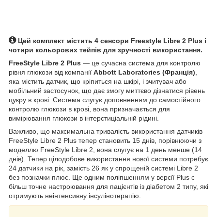
Цей комплект містить 4 сенсори Freestyle Libre 2 Plus і
чотири кольорових тейпів для зручності використання.
FreeStyle Libre 2 Plus
— це сучасна система для контролю
рівня глюкози від компанії
Abbott Laboratories (Франція)
,
яка містить датчик, що кріпиться на шкірі, і зчитувач або
мобільний застосунок, що дає змогу миттєво дізнатися рівень
цукру в крові. Система слугує доповненням до самостійного
контролю глюкози в крові, вона призначається для
вимірювання глюкози в інтерстиціальній рідині.
Важливо, що максимальна тривалість використання датчиків
FreeStyle Libre 2 Plus тепер становить 15 днів, порівнюючи з
моделлю FreeStyle Libre 2, вона слугує на 1 день менше (14
днів). Тепер цілодобове використання нової системи потребує
24 датчики на рік, замість 26 як у спрощеній системі Libre 2
без позначки плюс. Ще одним поліпшенням у версії Plus є
більш точне настроювання для пацієнтів із діабетом 2 типу, які
отримують неінтенсивну інсулінотерапію.