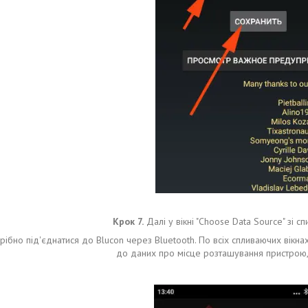
Крок 7.
Далі у вікні "Choose Data Source" зі сп
ібно під'єднатися до Blucon через Bluetooth. По всіх спливаючих вікнах
до даних про місце розташування пристрою, 