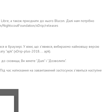
Libre, а також приєднати до нього Blucon. Далі нам потрібно
/NightscoutFoundation/xDrip/releases
 в браузері. У вікні, що з'явився, вибираємо найновішу версію
 "apk" (xDrip-plus-2018.... apk).
до сховища, Ви жмете "Далі" і "Дозволити".
ід час натискання на завантажений застосунок з'явиться наступне