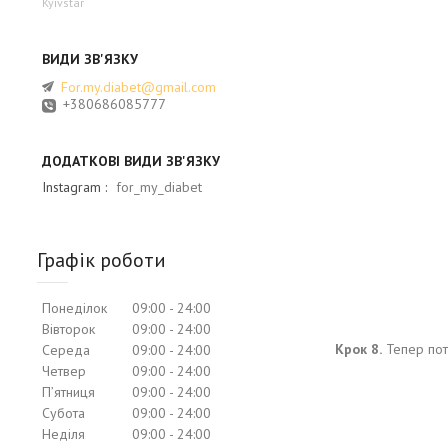
Kyivstar
For.my.diabet@gmail.com
+380686085777
Instagram
for_my_diabet
Графік роботи
Понеділок
09:00
24:00
Вівторок
09:00
24:00
Крок 8.
Тепер потр
Середа
09:00
24:00
Четвер
09:00
24:00
Пʼятниця
09:00
24:00
Субота
09:00
24:00
Неділя
09:00
24:00