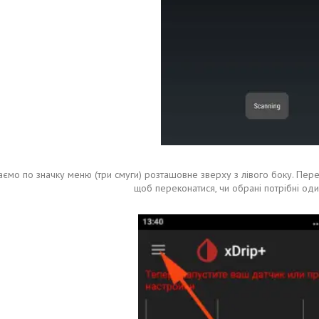
аємо по значку меню (три смуги) розташовне зверху з лівого боку. Пере
щоб переконатися, чи обрані потрібні од