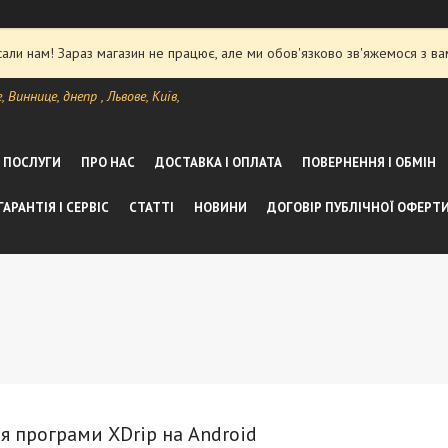
ли нам! Зараз магазин не працює, але ми обов'язково зв'яжемося з ва
Виннице, днепр , Львове, Київ,
А ПОСЛУГИ
ПРО НАС
ДОСТАВКА І ОПЛАТА
ПОВЕРНЕННЯ І ОБМІН
ГАРАНТІЯ І СЕРВІС
СТАТТІ
НОВИНИ
ДОГОВІР ПУБЛІЧНОЇ ОФЕРТ
я програми XDrip на Android