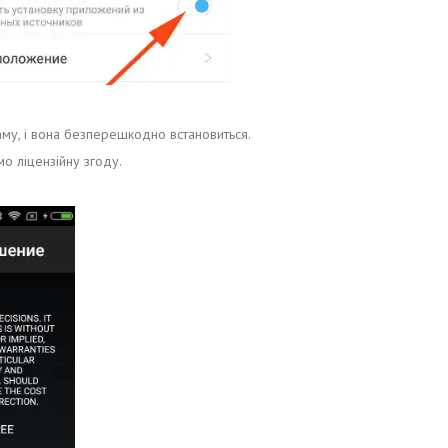
раму, і вона безперешкодно встановиться.
о ліцензійну згоду.