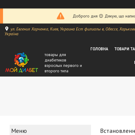
Доброго дня 😊 Дякую, що написа
ул. Евгения Харченка, Киев, Украина Ест филиалы в, Одессе, Харькове, 
Україна
ГОЛОВНА
ТОВАРИ Т
товары для
диабетиков
взрослых первого и
второго типа
Встановленн