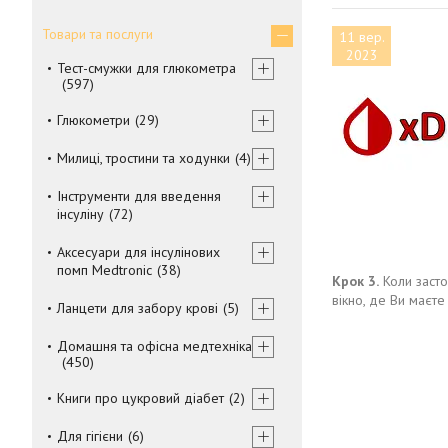
Товари та послуги
11 вер.
2023
Тест-смужки для глюкометра
597
Глюкометри
29
Милиці, тростини та ходунки
4
Інструменти для введення
інсуліну
72
Аксесуари для інсулінових
помп Medtronic
38
Крок 3.
Коли засто
вікно, де Ви маєте
Ланцети для забору крові
5
Домашня та офісна медтехніка
450
Книги про цукровий діабет
2
Для гігієни
6