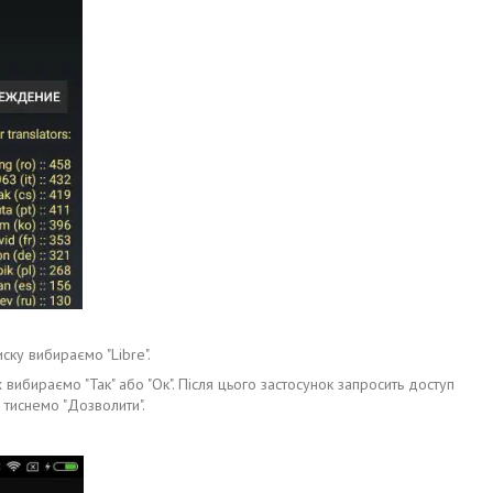
иску вибираємо "Libre".
 вибираємо "Так" або "Ок". Після цього застосунок запросить доступ
тиснемо "Дозволити".