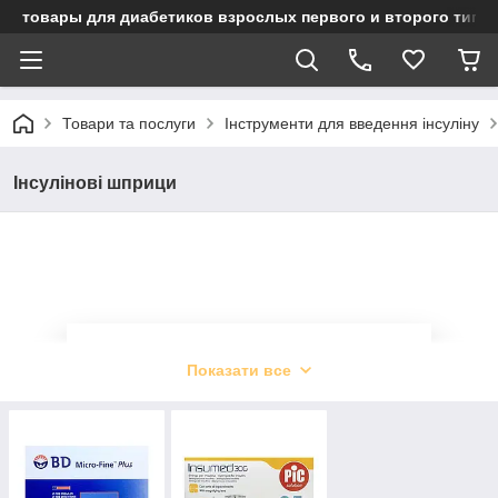
товары для диабетиков взрослых первого и второго типа
Товари та послуги
Інструменти для введення інсуліну
Інсулінові шприци
Інсулінові шприци для
Показати все
діабетиків
Невеликі і практичні, а головне завжди
незамінні інсулінові шприци для діабетиків.
Запитайте у чому їх перевага перед