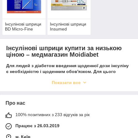
шприц-ручками? Відповідь проста, вони не
можуть вийти з ладу, на відміну від шприц-
ручки. Так, безумовно, другі надійні, але
виходи з ладу трапляються. Шприци
вибираються в залежності від дозування
Інсулінові шприци
Інсулінові шприци
BD Micro-Fine
Insumed
розчину до інсуліну.
Інсулінові шприци купити за низькою
Підібрати шприца
ціною – медмагазин Moidiabet
Для людей з діабетом введення щоденної дози інсуліну
є необхідністю і щоденним обов'язком. Для цього
розроблені і широко застосовуються інсулінові шприци,
Показати все
одноразові і стерильні, які дозволяють зручно, без
болю і швидко ввести під шкіру препарат. Придбати
інсулінові шприци можна в онлайн-магазині Moidiabet,
що пропонується до продажу асортимент товарів для
Про нас
діабетиків.
Характеристики інсулінових шприців
100% позитивних з 233 відгуків за рік
Працює з 26.03.2019
інсуліновий Шприц зручний для одноразового введення
точної дози препарату. Вони повністю стерильні,
м. Київ
невеликого розміру, легкі, їх можна носити з собою,