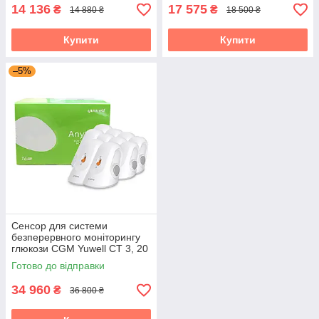
14 136
17 575
₴
₴
14 880 ₴
18 500 ₴
Купити
Купити
–5%
Сенсор для системи
безперервного моніторингу
глюкози CGM Yuwell CT 3, 20
шт.
Готово до відправки
34 960
₴
36 800 ₴