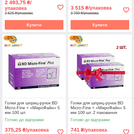
2 493,75
₴/
Голки для шприц-ручок (В роздріб)
3 515
₴/упаковка
упаковка
2 625 ₴/упаковка
3 700 ₴/упаковка
Товари в роздріб - такий тип товарів ви можете
Купити
Купити
придбати будь-яким зручним для вас способом, але
в даному випадку відсутня підтримка "Prom Оплати".
Для більш вигідних покупок ми рекомендуємо вам
–5%
–5%
ознайомитися з нашим
"Оптовим"
і
"Акційним"
розділом для відстеження розпродажів та акційних
пропозицій.
Голки для шприц-ручок BD
Голки для шприц-ручок BD
Micro-Fine + «МікроФайн» 5
Micro-Fine + «МікроФайн» 5
мм 100 шт.
мм 100 шт. 2 паковання
Готово до відправки
Готово до відправки
375,25
741
₴/упаковка
₴/упаковка