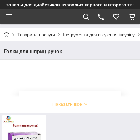
товары для диабетиков взрослых первого и второго типа
Товари та послуги
Інструменти для введення інсуліну
Голки для шприц ручок
Голки для шприц-ручок в
Показати все
Україні
Даний голки для шприц-ручок необхідні
для категорії людей, які є інсуліно-залежні і
використовують багаторазові шприц-ручки