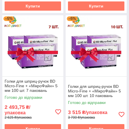
Діляться на кілька типів по довжині: короткі -
Купити
Купити
довжина яких становить 4-5 мм, найчастіше
застосовуються для дітей. 6-8 для введення в
шкірну складку. Також 8 мм для людей, які
–5%
–5%
страждають зайвою вагою.
2
Стерильні, але не багаторазові. Для кожного
проколу і введення інсуліну, слід використовувати
нову голку для шприц-ручки.
Голки для шприц-ручок BD
Micro-Fine + «МікроФайн» 5
Голки для шприц-ручок BD
мм 100 шт. 7 паковань
Micro-Fine + «МікроФайн» 5
мм 100 шт. 10 паковань
Готово до відправки
3
Готово до відправки
2 493,75
₴/
3 515
₴/упаковка
упаковка
2 625 ₴/упаковка
3 700 ₴/упаковка
Микрофайн - компанія, яка вважається лідером у
Купити
Купити