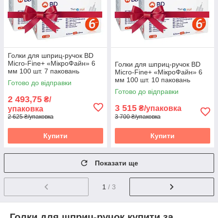
Голки для шприц-ручок BD
Micro-Fine+ «МікроФайн» 6
Голки для шприц-ручок BD
мм 100 шт. 7 паковань
Micro-Fine+ «МікроФайн» 6
мм 100 шт. 10 паковань
Готово до відправки
Готово до відправки
2 493,75
₴/
3 515
₴/упаковка
упаковка
2 625 ₴/упаковка
3 700 ₴/упаковка
Купити
Купити
Показати ще
1
/ 3
Голки для шприц-ручок купити за