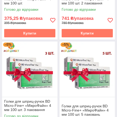
мм 100 шт.
мм 100 шт. 2 паковання
Готово до відправки
Готово до відправки
375,25
741
₴/упаковка
₴/упаковка
395 ₴/упаковка
780 ₴/упаковка
Купити
Купити
–5%
–5%
Найпопулярніші товари з цієї категорії
Голки для шприц-ручок BD
Micro-Fine+ «МікроФайн» 4
Голки для шприц-ручок BD
мм 100 шт. 3 паковання
Micro-Fine+ «МікроФайн» 4
мм 100 шт. 5 паковань
Готово до відправки