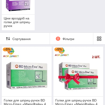
для інсуліну. Голки допомагають вводити
ін'єкції використовую шприц-ручки. Бувають
різної довжини і відповідно різні виробники.
Можуть також відрізнятися по товщині
голки, від стандартних, до ультратонких, які
Ціни вроздріб на
голки для шприц-
здебільшого використовуються у дітей.
ручок
Вибрати голки для шприц ручок
Сортування
0
Фільтри
–5%
–5%
Голки для шприц-ручок BD
Голки для шприц-ручок BD
Micro-Fine+ «МікроФайн» 4
Micro-Fine+ «МікроФайн» 4