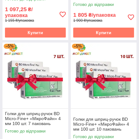
Готово до відправки
1 097,25
₴/
1 805
Голки для шприц-ручок (Акція)
₴/упаковка
упаковка
1 155 ₴/упаковка
1 900 ₴/упаковка
Акційні товари - для такого типу товарів є можливість
Купити
Купити
купівлі через "Prom Оплата". Безкоштовна доставка
у разі замовлення в точку видачі Розетка.
–5%
–5%
Голки для шприц-ручок BD
Micro-Fine+ «МікроФайн» 4
Голки для шприц-ручок BD
мм 100 шт. 7 паковань
Micro-Fine+ «МікроФайн» 4
мм 100 шт. 10 паковань
Готово до відправки
Готово до відправки