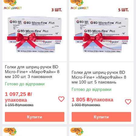
–5%
–5%
має відповідні сертифікати. Голки для шприц-ручок
допоможуть вам підтримувати цукровий діабет завжди
під контролем.
Голки для шприц-ручок BD
Micro-Fine+ «МікроФайн» 8
Голки для шприц-ручок BD
мм 100 шт. 3 паковання
Micro-Fine+ «МікроФайн» 8
мм 100 шт. 5 паковань
Готово до відправки
Готово до відправки
1 097,25
₴/
1 805
₴/упаковка
упаковка
1 155 ₴/упаковка
1 900 ₴/упаковка
Купити
Купити
–5%
–5%