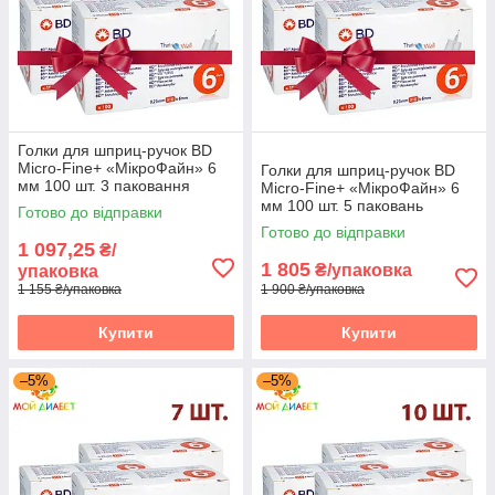
Голки для шприц-ручок BD
Micro-Fine+ «МікроФайн» 6
Голки для шприц-ручок BD
мм 100 шт. 3 паковання
Micro-Fine+ «МікроФайн» 6
мм 100 шт. 5 паковань
Готово до відправки
Готово до відправки
1 097,25
₴/
1 805
₴/упаковка
упаковка
1 155 ₴/упаковка
1 900 ₴/упаковка
Купити
Купити
–5%
–5%