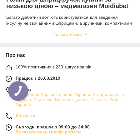
низькою ціною – медмагазин Moidiabet
Багато діабетики воліють користуватися для введення
інсуліну не звичайними шприцами, а зручними, компактними
і ергономічними шприц-ручками. Голки для шприц-ручок
Показати все
зроблять необхідну ін'єкцію по-максимуму зручною, швидкою
і безболісною. Купити голки для шприц ручки можна в
онлайн-магазині для діабетиків Moidiabet.
Про нас
Характеристики голок для шприц-ручок
100% позитивних з 233 відгуків за рік
Відрізняються невеликим розміром та товщиною, по довжині
Працює з 26.03.2019
їх можна класифікувати згідно із застосуванням: короткі,
всього 4-5 мм, підійдуть для дітей і дорослих стрункого
м. Київ
складання, у яких майже немає підшкірного шару; 6-8 мм –
ул. Евгения Харченка, Киев, Украина Ест филиалы в,
для людей, що можуть вводити препарат в шкірну складку
Одессе, Харькове, Виннице, днепр , Львове , Київ,
(голку тримати вертикально). Понад 8 мм призначені для
Україна
хворих із зайвою вагою (голка вводиться похило).
Контакти
Переваги шприц-ручок
Сьогодні працює з 09:00 до 24:00
Показати весь графік роботи
Голки для шприц ручки легко вставляти у прилад та