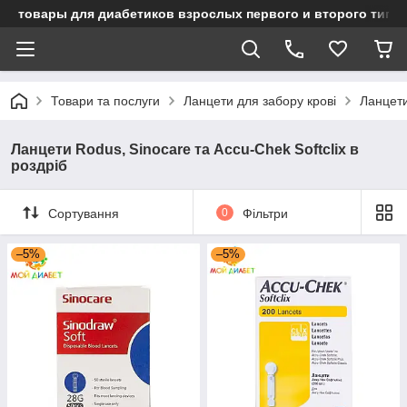
товары для диабетиков взрослых первого и второго типа
Товари та послуги
Ланцети для забору крові
Ланцети
Ланцети Rodus, Sinocare та Accu-Chek Softclix в
роздріб
Сортування
0
Фільтри
–5%
–5%