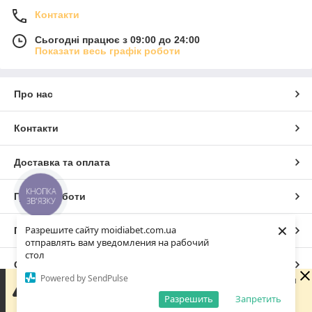
Контакти
Сьогодні працює з 09:00 до 24:00
Показати весь графік роботи
Про нас
Контакти
Доставка та оплата
КНОПКА
Графік роботи
ЗВ'ЯЗКУ
×
Разрешите сайту moidiabet.com.ua
Повна версія сайту
отправлять вам уведомления на рабочий
стол
Сайт створено на маркетплейсі
Prom.ua
Powered by SendPulse
Доброго дня 😊 Дякую, що написали нам! Зараз магазин
не працює, але ми обов'язково зв'яжемося з вами
Разрешить
Запретить
Політика конфіденційності
найближчого робочого дня. Гарного дня!