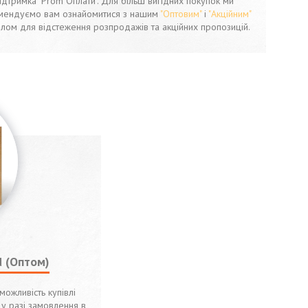
ідтримка "Prom Оплати". Для більш вигідних покупок ми
мендуємо вам ознайомитися з нашим
"Оптовим"
і
"Акційним"
ілом для відстеження розпродажів та акційних пропозицій.
d (Оптом)
можливість купівлі
 у разі замовлення в