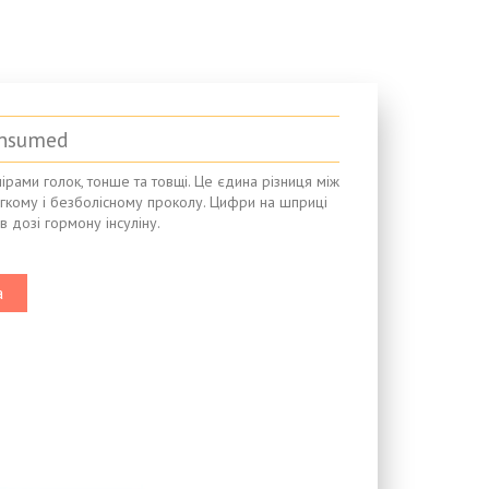
Insumed
ірами голок, тонше та товщі. Це єдина різниця між
егкому і безболісному проколу. Цифри на шприці
в дозі гормону інсуліну.
а