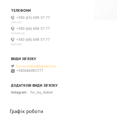
+380 (63) 608-57-77
Lifecell
+380 (66) 608-57-77
Vodafone
+380 (68) 608-57-77
Kyivstar
For.my.diabet@gmail.com
+380686085777
Instagram
for_my_diabet
Графік роботи