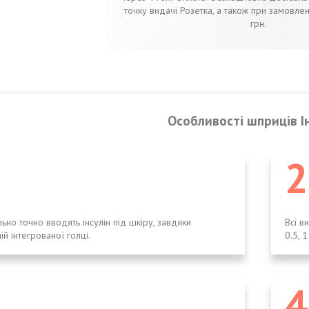
точку видачі Розетка, а також при замовлен
грн.
Особливості шприців І
2
ьно точно вводять інсулін під шкіру, завдяки
Всі в
ій інтегрованої голці.
0.5, 1
4