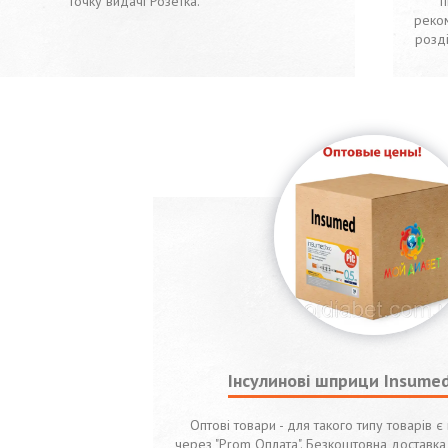
точку видачі Розетка.
п
реко
розд
Інсулинові шприци Insume
Оптові товари - для такого типу товарів є 
через "Prom Оплата". Безкоштовна доставка