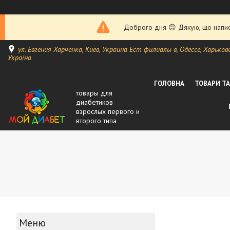
Доброго дня 😊 Дякую, що написа
ул. Евгения Харченка, Киев, Украина Ест филиалы в, Одессе, Харькове, 
Україна
ГОЛОВНА
ТОВАРИ Т
товары для
диабетиков
взрослых первого и
второго типа