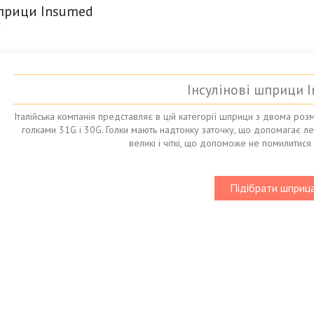
шприци Insumed
Інсулінові шприци 
Італійська компанія представляє в цій категорії шприци з двома розм
голками 31G і 30G. Голки мають надтонку заточку, що допомагає л
великі і чіткі, що допоможе не помилитися 
Підібрати шприц