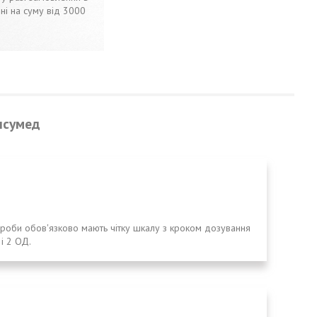
ні на суму від 3000
нсумед
ироби обов'язково мають чітку шкалу з кроком дозування
 і 2 ОД.