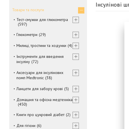
Інсулінові 
Товари та послуги
Тест-смужки для глюкометра
597
Глюкометри
29
Милиці, тростини та ходунки
4
Інструменти для введення
інсуліну
72
Аксесуари для інсулінових
помп Medtronic
38
Ланцети для забору крові
5
Домашня та офісна медтехніка
450
Книги про цукровий діабет
2
Для гігієни
6